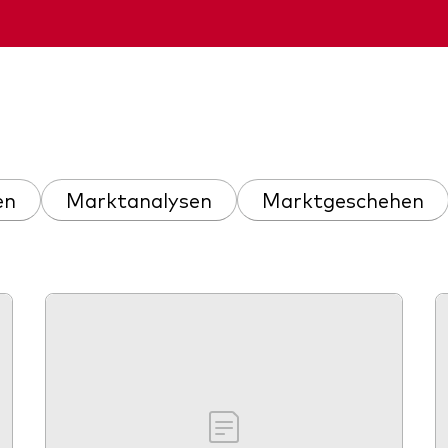
Kosteneffiziente Vanguar
ETFs
en
Marktanalysen
Marktgeschehen