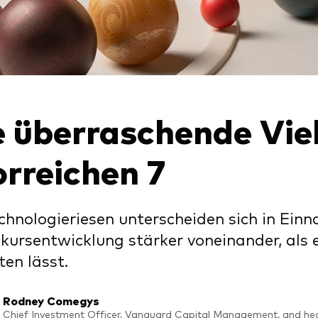
Kosteneffiziente Vanguar
ETFs
e überraschende Viel
orreichen 7
chnologieriesen unterscheiden sich in Ein
kursentwicklung stärker voneinander, als e
en lässt.
Rodney Comegys
Chief Investment Officer, Vanguard Capital Management, and hea