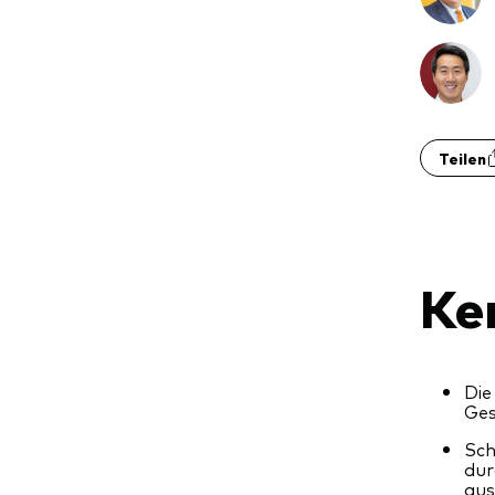
Teilen
Ke
Die
Ges
Sch
dur
aus