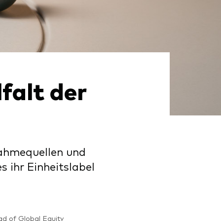
d
falt der
nahmequellen und
s ihr Einheitslabel
d of Global Equity