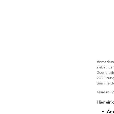
Anmerkun
sieben Un
Quelle ad
2025 ausg
Summe der
Quellen:
V
Hier eini
Am