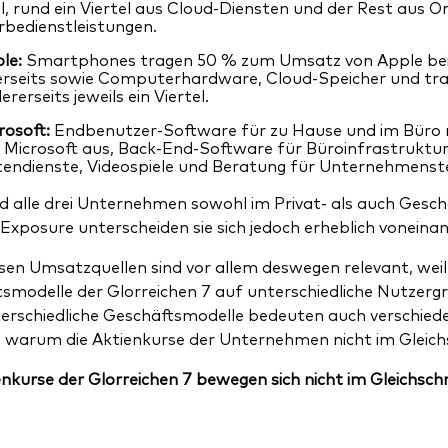
l, rund ein Viertel aus Cloud-Diensten und der Rest aus O
bedienstleistungen.
le:
Smartphones tragen 50 % zum Umsatz von Apple bei
erseits sowie Computerhardware, Cloud-Speicher und tr
ererseits jeweils ein Viertel.
rosoft:
Endbenutzer-Software für zu Hause und im Büro
 Microsoft aus, Back-End-Software für Büroinfrastruktur r
endienste, Videospiele und Beratung für Unternehmenste
d alle drei Unternehmen sowohl im Privat- als auch Ges
xposure unterscheiden sie sich jedoch erheblich voneinan
rsen Umsatzquellen sind vor allem deswegen relevant, weil s
smodelle der Glorreichen 7 auf unterschiedliche Nutzer
terschiedliche Geschäftsmodelle bedeuten auch verschied
, warum die Aktienkurse der Unternehmen nicht im Gleichsc
enkurse der Glorreichen 7 bewegen sich nicht im Gleichschr