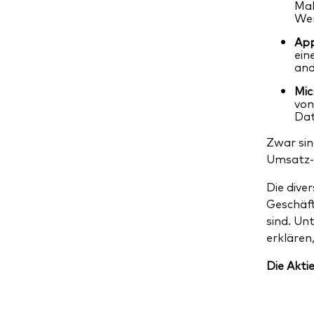
Mal
Wer
App
ein
and
Mic
von
Dat
Zwar sin
Umsatz-E
Die dive
Geschäft
sind. Un
erklären
Die Akti