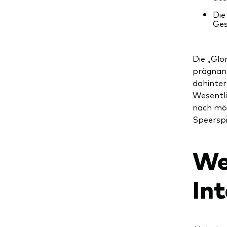
Die
Ges
Die „Glo
prägnant
dahinter
Wesentli
nach mög
Speerspi
We
Int