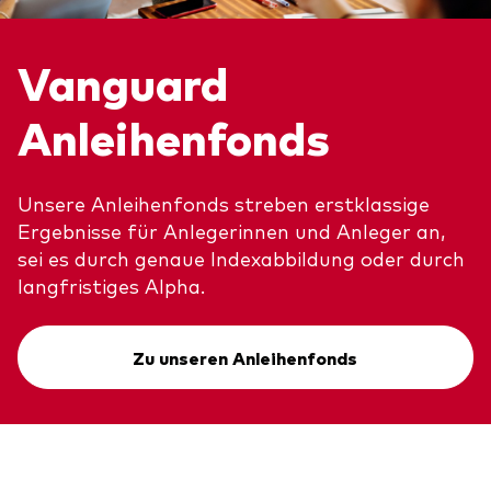
Über Vanguard
Vanguard
Fonds nach Typ
Anleihenfonds
Aktive Fonds
Events und Webinare
Obligationen
Unsere Anleihenfonds streben erstklassige
Aktien
Ergebnisse für Anlegerinnen und Anleger an,
Die Vanguard Beratungsstudie 2026
ESG/SRI
sei es durch genaue Indexabbildung oder durch
langfristiges Alpha.
ETFs
Unser Team
Publikumsfonds
Zu unseren Anleihenfonds
Passive Fonds
Erfahren Sie mehr über unsere
Marktausblick 2026
Anlageprodukte