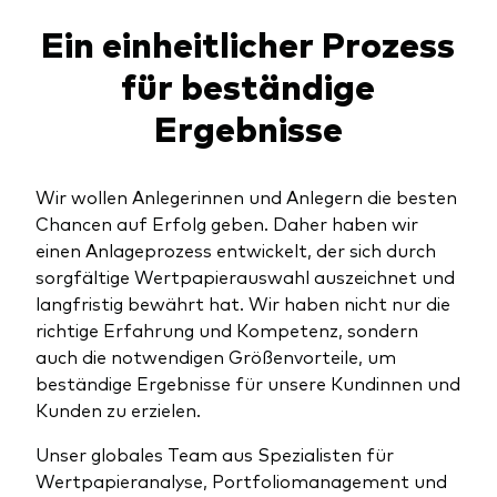
Unser Angebot
Ein einheitlicher Prozess
Investment Pulse
Aktive Obligationenfonds
für beständige
Betrugsprävention
Aktien
Ergebnisse
ESG
Obligationen
Wir wollen Anlegerinnen und Anlegern die besten
Index-Exposure-Analyse
Chancen auf Erfolg geben. Daher haben wir
Indexfonds
einen Anlageprozess entwickelt, der sich durch
sorgfältige Wertpapierauswahl auszeichnet und
Kosteneffiziente Vanguard ETFs
langfristig bewährt hat. Wir haben nicht nur die
Ressourcenplattform für Berater
richtige Erfahrung und Kompetenz, sondern
Investieren mit Vanguard
auch die notwendigen Größenvorteile, um
beständige Ergebnisse für unsere Kundinnen und
Investment Stewardship
Kunden zu erzielen.
Rechtliche Dokumente
Unser globales Team aus Spezialisten für
Wertpapieranalyse, Portfoliomanagement und