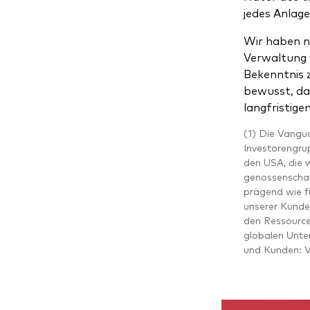
jedes Anlage
Wir haben na
Verwaltung v
Bekenntnis 
bewusst, da
langfristige
(1) Die Vangua
Investorengru
den USA, die 
genossenschaft
prägend wie fü
unserer Kunde
den Ressource
globalen Unte
und Kunden: Va