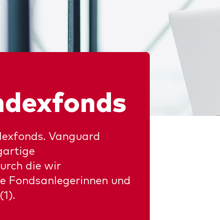
Kosteneffiziente Vanguar
ETFs
ndexfonds
ndexfonds. Vanguard
gartige
urch die wir
re Fondsanlegerinnen und
1).