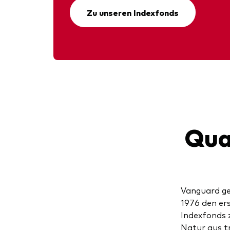
Zu unseren Indexfonds
Qua
Vanguard ge
1976 den ers
Indexfonds z
Natur aus t