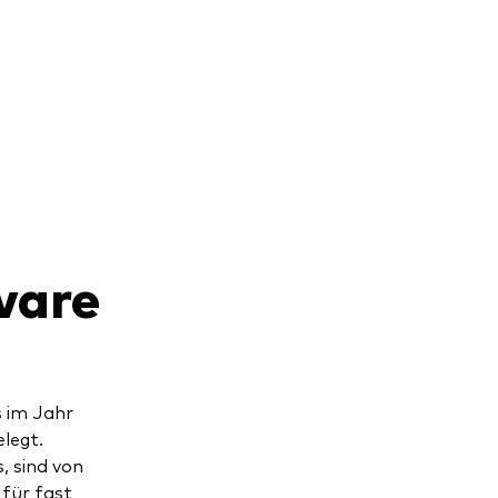
ware
s im Jahr
legt.
, sind von
 für fast