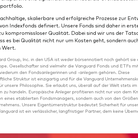
portfolio.
chhaltige, skalierbare und erfolgreiche Prozesse zur Ent
on Indexfonds definiert. Unsere Fonds sind daher in erster
zu kompromissloser Qualität. Dabei sind wir uns der Tats
ss es bei Qualität nicht nur um Kosten geht, sondern au
n Wert.
rd Group, Inc. in den USA ist weder börsennotiert noch gehört sie e
ppe. Gesellschafter sind vielmehr die Vanguard Fonds und ETFs mit
wiederum den Fondsanlegerinnen und -anlegern gehören. Diese
liche Struktur ist einzigartig und für die Vanguard Unternehmensk
r unsere Philosophie. Sie erlaubt uns, überall auf der Welt stets im
n zu handeln. Europäische Anleger profitieren nicht nur von dem
n eines etablierten Fondsmanagers, sondern auch von den Größenv
rnehmens. Unsere Eigentümerstruktur bedeutet Sicherheit für unse
nguard ist ein verlässlicher, langfristiger Partner, dem keine Über