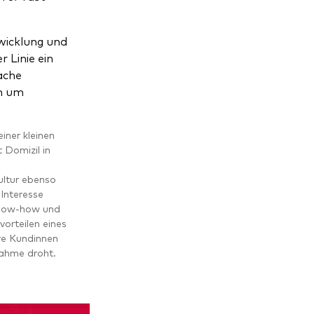
wicklung und
 Linie ein
ache
ch um
iner kleinen
 Domizil in
ultur ebenso
 Interesse
 Know-how und
orteilen eines
re Kundinnen
nahme droht.