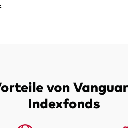
t
orteile von Vangua
Indexfonds