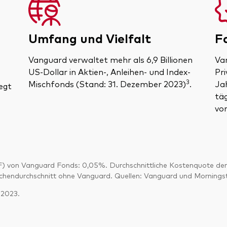
Umfang und Vielfalt
F
Vanguard verwaltet mehr als 6,9 Billionen
Va
US-Dollar in Aktien-, Anleihen- und Index-
Pri
3
Mischfonds (Stand: 31. Dezember 2023)
.
Ja
egt
tä
von
F) von Vanguard Fonds: 0,05%. Durchschnittliche Kostenquote de
chendurchschnitt ohne Vanguard. Quellen: Vanguard und Mornings
 2023.