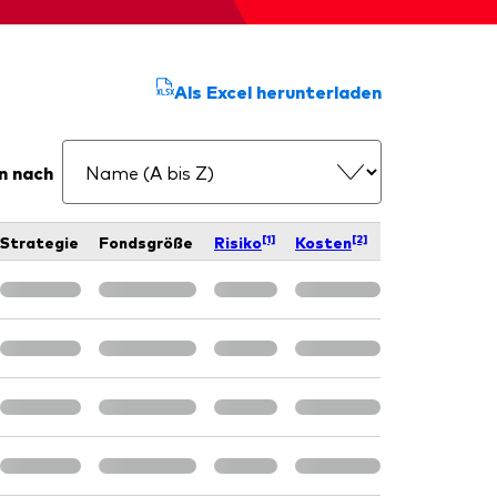
d
Als Excel herunterladen
n nach
[1]
[2]
Strategie
Fondsgröße
Risiko
Kosten