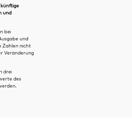
 künftige
n und
n bei
 Ausgabe und
n Zahlen nicht
der Veränderung
 drei
werte des
werden.