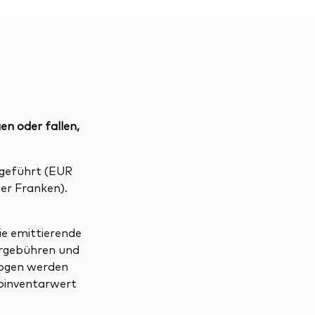
en oder fallen,
geführt (EUR
er Franken).
ie emittierende
ergebühren und
wogen werden
toinventarwert