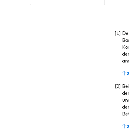
De
Bas
Kom
dem
ang
Bei
de
un
dem
Be