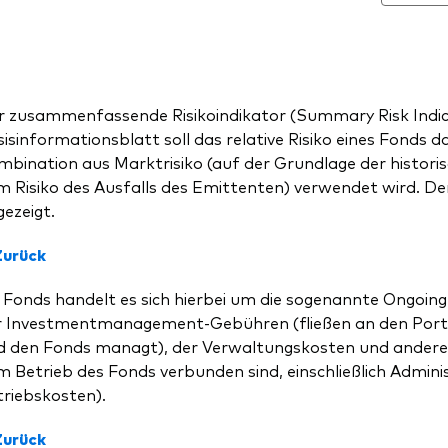
r zusammenfassende Risikoindikator (Summary Risk Indica
isinformationsblatt soll das relative Risiko eines Fonds d
bination aus Marktrisiko (auf der Grundlage der historisch
 Risiko des Ausfalls des Emittenten) verwendet wird. Der 
ezeigt.
Zurück
 Fonds handelt es sich hierbei um die sogenannte Ongoing
r Investmentmanagement-Gebühren (fließen an den Portfo
d den Fonds managt), der Verwaltungskosten und andere
 Betrieb des Fonds verbunden sind, einschließlich Admini
triebskosten).
Zurück