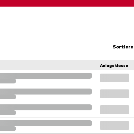
Kosteneffiziente Vanguar
ETFs
Sortiere
Anlageklasse