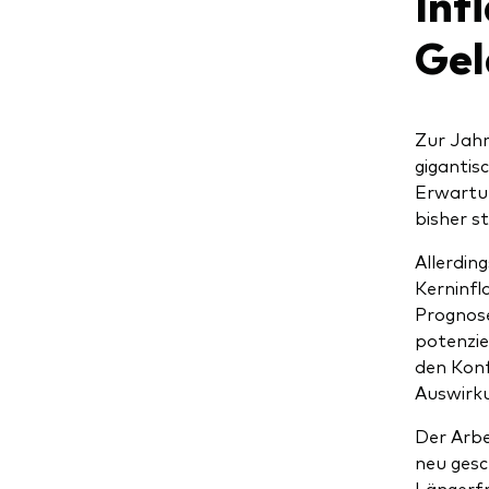
Inf
Gel
Zur Jahr
gigantis
Erwartu
bisher s
Allerdin
Kerninfl
Prognose
potenzie
den Konf
Auswirk
Der Arbe
neu gesc
Längerfr