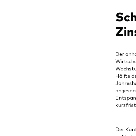
Sch
Zin
Der anha
Wirtscha
Wachstum
Hälfte d
Jahreshä
angespan
Entspan
kurzfris
Der Konf