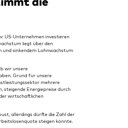
timmt die
tiv: US-Unternehmen investieren
wachstum liegt über den
sen und sinkendem Lohnwachstum
lb wir unsere
aben. Grund für unsere
nstleistungssektor mehrere
n, steigende Energiepreise durch
er wirtschaftlichen
st, allerdings dürfte die Zahl der
beitslosenquote steigen könnte.