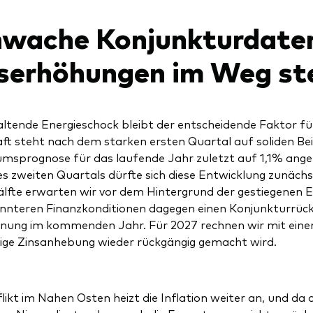
wache Konjunkturdate
serhöhungen im Weg st
ltende Energieschock bleibt der entscheidende Faktor für 
ft steht nach dem starken ersten Quartal auf soliden Be
sprognose für das laufende Jahr zuletzt auf 1,1% ange
es zweiten Quartals dürfte sich diese Entwicklung zunächs
lfte erwarten wir vor dem Hintergrund der gestiegenen 
nteren Finanzkonditionen dagegen einen Konjunkturrückg
nung im kommenden Jahr. Für 2027 rechnen wir mit ein
tige Zinsanhebung wieder rückgängig gemacht wird.
likt im Nahen Osten heizt die Inflation weiter an, und da d