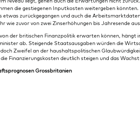
m Niveau liegt, gehen auch die Erwartungen nicht zurück.
men die gestiegenen Inputkosten weitergeben könnten. Zu
gs etwas zurückgegangen und auch die Arbeitsmarktdaten
hr wie zuvor von zwei Zinserhöhungen bis Jahresende au
von der britischen Finanzpolitik erwarten können, häng
inister ab. Steigende Staatsausgaben würden die Wirtsch
jedoch Zweifel an der haushaltspolitischen Glaubwürdigke
die Finanzierungskosten deutlich steigen und das Wachstu
ftsprognosen Grossbritanien