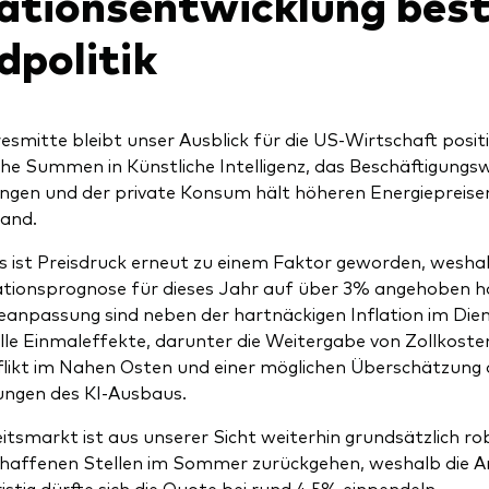
lationsentwicklung bes
dpolitik
esmitte bleibt unser Ausblick für die US-Wirtschaft posi
che Summen in Künstliche Intelligenz, das Beschäftigungs
ngen und der private Konsum hält höheren Energieprei
tand.
gs ist Preisdruck erneut zu einem Faktor geworden, wesha
ationsprognose für dieses Jahr auf über 3% angehoben h
anpassung sind neben der hartnäckigen Inflation im Die
lle Einmaleffekte, darunter die Weitergabe von Zollkoste
likt im Nahen Osten und einer möglichen Überschätzung d
ungen des KI-Ausbaus.
itsmarkt ist aus unserer Sicht weiterhin grundsätzlich robu
haffenen Stellen im Sommer zurückgehen, weshalb die Ar
istig dürfte sich die Quote bei rund 4,5% einpendeln.