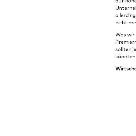
auf hohe
Unterneh
allerdin
nicht me
Was wir 
Premierm
sollten 
könnten 
Wirtscha