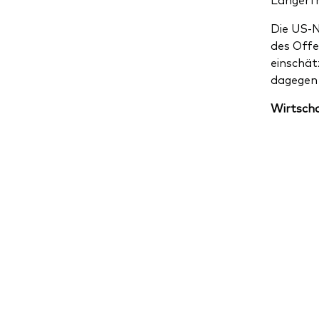
Die US-N
des Offe
einschät
dagegen m
Wirtsch