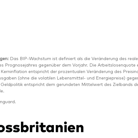
gen:
Das BIP-Wachstum ist definiert als die Veränderung des realen
es Prognosejahres gegenüber dem Vorjahr. Die Arbeitslosenquot
 Kerninflation entspricht der prozentualen Veränderung des Preisin
gaben (ohne die volatilen Lebensmittel- und Energiepreise) geg
 Geldpolitik entspricht dem gerundeten Mittelwert des Zielbands de
e.
nguard.
ossbritanien