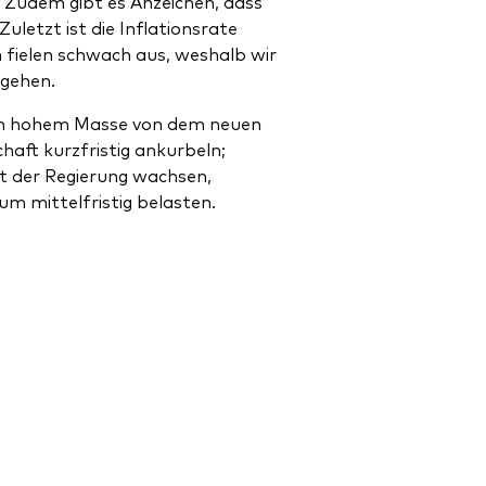
 Zudem gibt es Anzeichen, dass
letzt ist die Inflationsrate
 fielen schwach aus, weshalb wir
sgehen.
t in hohem Masse von dem neuen
aft kurzfristig ankurbeln;
it der Regierung wachsen,
m mittelfristig belasten.