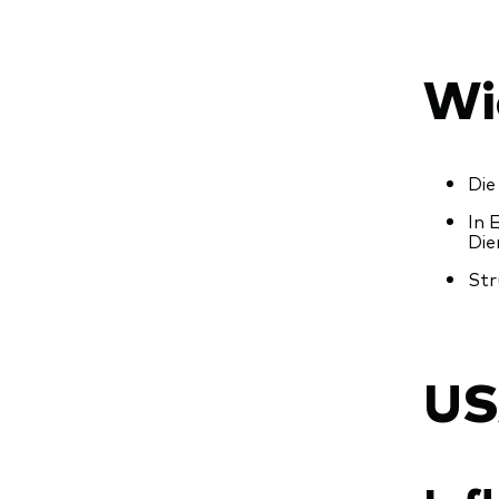
Wi
Die
In 
Die
Str
U