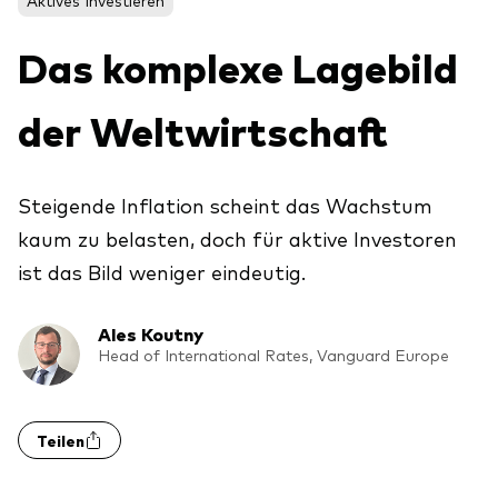
Über Vanguard
Das komplexe Lagebild
Fonds nach Typ
der Weltwirtschaft
Aktive Fonds
Events und Webinare
Obligationen
Steigende Inflation scheint das Wachstum
Aktien
kaum zu belasten, doch für aktive Investoren
Die Vanguard Beratungsstudie 2026
ESG/SRI
ist das Bild weniger eindeutig.
ETFs
Unser Team
Ales Koutny
Publikumsfonds
Head of International Rates, Vanguard Europe
Passive Fonds
Teilen
Erfahren Sie mehr über unsere
Marktausblick 2026
Anlageprodukte