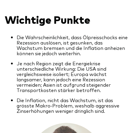
Unser Angebot
Investment Pulse
Wichtige Punkte
Aktive Obligationenfonds
Betrugsprävention
Aktien
Die Wahrscheinlichkeit, dass Ölpreisschocks eine
ESG
Rezession auslösen, ist gesunken, das
Wachstum bremsen und die Inflation anheizen
Obligationen
können sie jedoch weiterhin.
Index-Exposure-Analyse
Indexfonds
Je nach Region zeigt die Energiekrise
unterschiedliche Wirkung: Die USA sind
vergleichsweise isoliert; Europa wächst
Kosteneffiziente Vanguard ETFs
langsamer, kann jedoch eine Rezession
vermeiden; Asien ist aufgrund steigender
Ressourcenplattform für Berater
Transportkosten stärker betroffen.
Investieren mit Vanguard
Die Inflation, nicht das Wachstum, ist das
grösste Makro-Problem, weshalb aggressive
Investment Stewardship
Zinserhöhungen weniger dringlich sind.
Rechtliche Dokumente