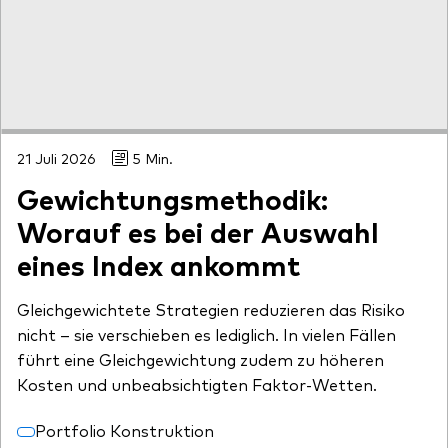
Unser Angebot
Investment Pulse
Aktive Obligationenfonds
Betrugsprävention
Aktien
ESG
21 Juli 2026
5 Min.
Obligationen
Index-Exposure-Analyse
Gewichtungsmethodik:
Indexfonds
Worauf es bei der Auswahl
Kosteneffiziente Vanguard ETFs
eines Index ankommt
Ressourcenplattform für Berater
Gleichgewichtete Strategien reduzieren das Risiko
Investieren mit Vanguard
nicht – sie verschieben es lediglich. In vielen Fällen
Investment Stewardship
führt eine Gleichgewichtung zudem zu höheren
Kosten und unbeabsichtigten Faktor-Wetten.
Rechtliche Dokumente
Portfolio Konstruktion