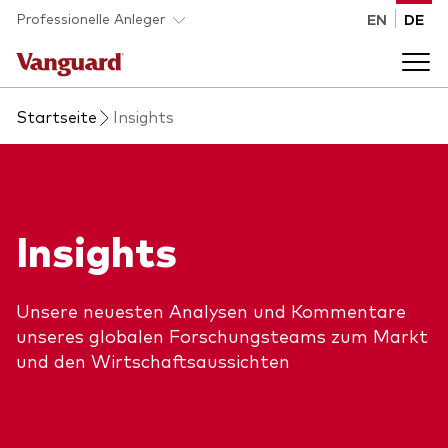
Skip to main content
Professionelle Anleger
EN
DE
Startseite
Insights
Fonds und ETFs
Back to main menu
Analysen und Events
Insights
Liste aller Vanguard Fonds und ETFs
Back to main menu
Beraterplattform
Unsere neuesten Analysen und Kommentare
Insights
unseres globalen Forschungsteams zum Markt
Back to main menu
Über uns
und den Wirtschaftsaussichten
Entdecken Sie Vanguard 365
Back to main menu