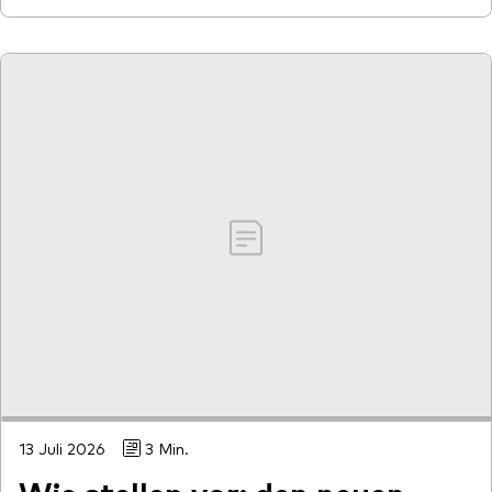
Dienstleistungen
Portfolio-Services
LifePlan-Modellportfolios
13 Juli 2026
3 Min.
Wie stellen vor: den neuen