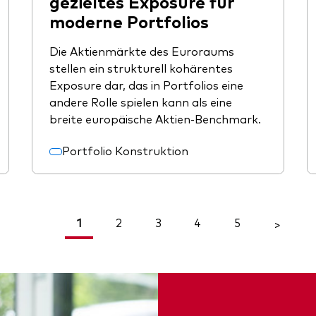
gezieltes Exposure für
moderne Portfolios
Die Aktienmärkte des Euroraums
stellen ein strukturell kohärentes
Exposure dar, das in Portfolios eine
andere Rolle spielen kann als eine
breite europäische Aktien-Benchmark.
Portfolio Konstruktion
1
2
3
4
5
<
>