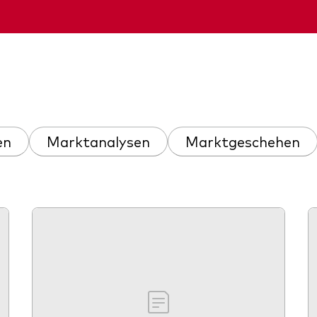
Kosteneffiziente Vanguar
ETFs
en
Marktanalysen
Marktgeschehen