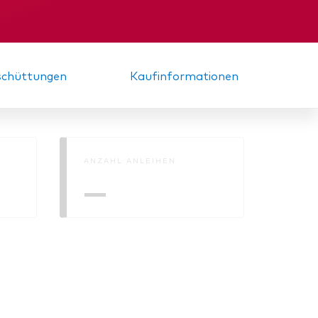
d
nde
Zwischenbericht
sschüttungen
Kaufinformationen
ANZAHL ANLEIHEN
—