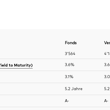
Fonds
Ver
3'564
4'
3.6%
3.
Yield to Maturity)
3.1%
3.
5.2
Jahre
5.
A-
A-