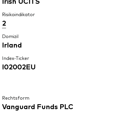
Irish UCITS
Risikoindikator
2
Domizil
Irland
Index-Ticker
I02002EU
Rechtsform
Vanguard Funds PLC