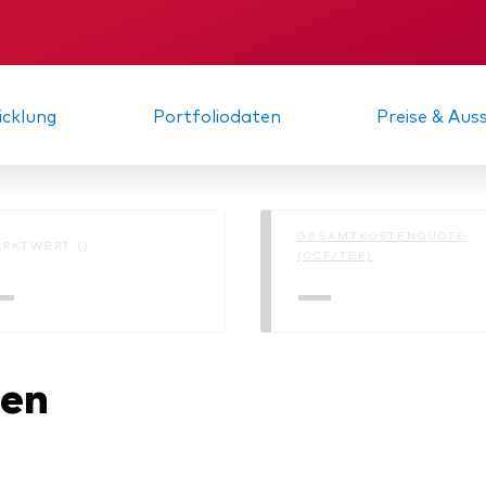
Kosteneffiziente Vanguar
ETFs
KID
Gründungs­urku
cklung
Portfoliodaten
Preise & Au
GESAMTKOSTENQUOTE
RKTWERT ()
(OCF/TER)
—
—
nen