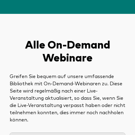
Über Vanguard
Fonds nach Typ
Aktive Fonds
Alle On-Demand
Events und Webinare
Obligationen
Webinare
Aktien
Die Vanguard Beratungsstudie 2026
ESG/SRI
Greifen Sie bequem auf unsere umfassende
ETFs
Bibliothek mit On-Demand-Webinaren zu. Diese
Unser Team
Seite wird regelmäßig nach einer Live-
Publikumsfonds
Veranstaltung aktualisiert, so dass Sie, wenn Sie
Passive Fonds
die Live-Veranstaltung verpasst haben oder nicht
teilnehmen konnten, dies immer noch nachholen
können.
Erfahren Sie mehr über unsere
Marktausblick 2026
Anlageprodukte