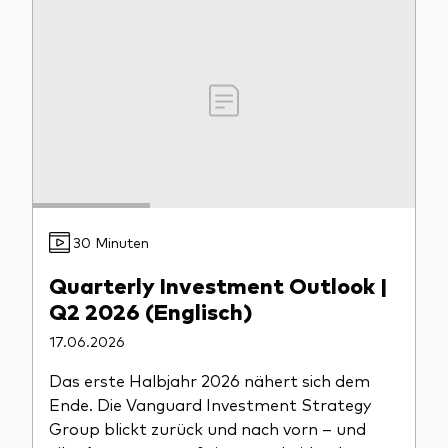
Unser Angebot
Investment Pulse
Aktive Obligationenfonds
Betrugsprävention
Aktien
ESG
Obligationen
Index-Exposure-Analyse
Indexfonds
30 Minuten
Kosteneffiziente Vanguard ETFs
Quarterly Investment Outlook |
Ressourcenplattform für Berater
Q2 2026 (Englisch)
Investieren mit Vanguard
17.06.2026
Investment Stewardship
Das erste Halbjahr 2026 nähert sich dem
Rechtliche Dokumente
Ende. Die Vanguard Investment Strategy
Group blickt zurück und nach vorn – und