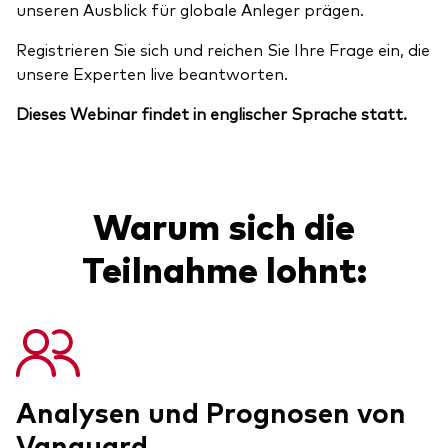
unseren Ausblick für globale Anleger prägen.
Unser Angebot
Investment Pulse
Registrieren Sie sich und reichen Sie Ihre Frage ein, die
Aktive Obligationenfonds
unsere Experten live beantworten.
Betrugsprävention
Aktien
Dieses Webinar findet in englischer Sprache statt.
ESG
Obligationen
Index-Exposure-Analyse
Warum sich die
Indexfonds
Kosteneffiziente Vanguard ETFs
Teilnahme lohnt:
Ressourcenplattform für Berater
Investieren mit Vanguard
Investment Stewardship
Rechtliche Dokumente
Analysen und Prognosen von
Vanguard