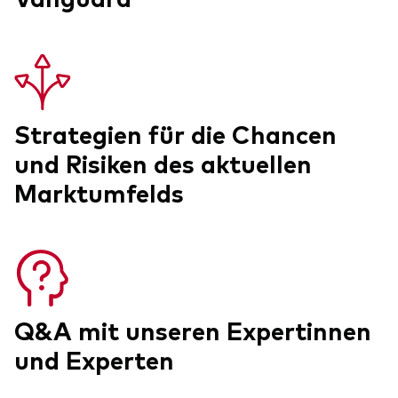
Dienstleistungen
Strategien für die Chancen
Portfolio-Services
und Risiken des aktuellen
LifePlan-Modellportfolios
Marktumfelds
Q&A mit unseren Expertinnen
und Experten