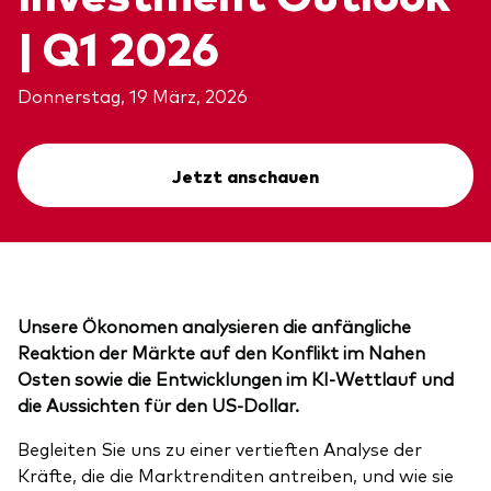
Über Vanguard
| Q1 2026
Fonds nach Typ
Donnerstag, 19 März, 2026
Aktive Fonds
Events und Webinare
Obligationen
Jetzt anschauen
Aktien
Die Vanguard Beratungsstudie 2026
ESG/SRI
ETFs
Unser Team
Unsere Ökonomen analysieren die anfängliche
Publikumsfonds
Reaktion der Märkte auf den Konflikt im Nahen
Passive Fonds
Osten sowie die Entwicklungen im KI-Wettlauf und
die Aussichten für den US‑Dollar.
Erfahren Sie mehr über unsere
Begleiten Sie uns zu einer vertieften Analyse der
Marktausblick 2026
Anlageprodukte
Kräfte, die die Marktrenditen antreiben, und wie sie