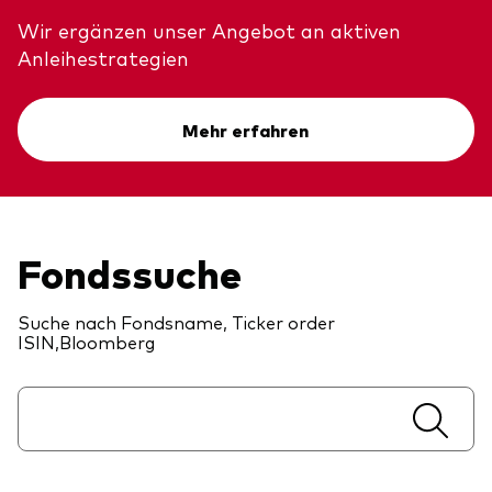
Unser Angebot
Wir ergänzen unser Angebot an aktiven
Investment Pulse
Anleihestrategien
Aktive Obligationenfonds
Betrugsprävention
Aktien
Mehr erfahren
ESG
Obligationen
Index-Exposure-Analyse
Indexfonds
Fondssuche
Kosteneffiziente Vanguard ETFs
Ressourcenplattform für Berater
Suche nach Fondsname, Ticker order
ISIN,Bloomberg
Investieren mit Vanguard
Investment Stewardship
Rechtliche Dokumente