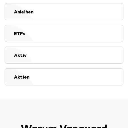
Anleihen
Dienstleistungen
ETFs
Portfolio-Services
LifePlan-Modellportfolios
Aktiv
Aktien
Warum Vanguard