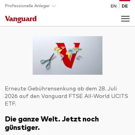
Skip to main content
Professionelle Anleger
EN
DE
Fonds und ETFs
Back to main menu
Analysen und Events
Liste aller Vanguard Fonds und ETFs
Back to main menu
Beraterplattform
Erneute Gebührensenkung ab dem 28. Juli
2026 auf den Vanguard FTSE All-World UCITS
Insights
Back to main menu
ETF.
Über uns
Die ganze Welt. Jetzt noch
Entdecken Sie Vanguard 365
Back to main menu
günstiger.