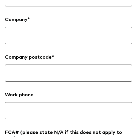
Company*
Dienstleistungen
Portfolio-Services
Company postcode*
LifePlan-Modellportfolios
Work phone
FCA# (please state N/A if this does not apply to