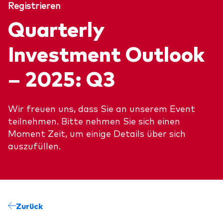
Registrieren
Über Vanguard
Quarterly
Fonds nach Typ
Investment Outlook
Aktive Fonds
– 2025: Q3
Events und Webinare
Obligationen
Aktien
Wir freuen uns, dass Sie an unserem Event
Die Vanguard Beratungsstudie 2026
ESG/SRI
teilnehmen. Bitte nehmen Sie sich einen
ETFs
Moment Zeit, um einige Details über sich
auszufüllen.
Unser Team
Publikumsfonds
Passive Fonds
Erfahren Sie mehr über unsere
Marktausblick 2026
Zurück
Anlageprodukte