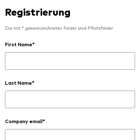
Unser Angebot
Registrierung
Investment Pulse
Aktive Obligationenfonds
Die mit * gekennzeichneten Felder sind Pflichtfelder
Betrugsprävention
Aktien
ESG
First Name*
Obligationen
Index-Exposure-Analyse
Indexfonds
Kosteneffiziente Vanguard ETFs
Last Name*
Ressourcenplattform für Berater
Investieren mit Vanguard
Investment Stewardship
Company email*
Rechtliche Dokumente