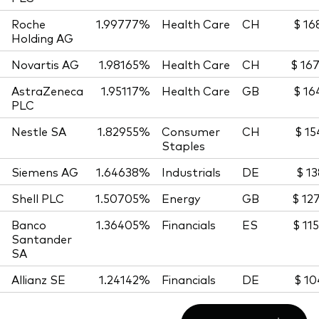
Roche
1.99777%
Health Care
CH
$ 16
Holding AG
Novartis AG
1.98165%
Health Care
CH
$ 16
AstraZeneca
1.95117%
Health Care
GB
$ 16
PLC
Nestle SA
1.82955%
Consumer
CH
$ 15
Staples
Siemens AG
1.64638%
Industrials
DE
$ 13
Shell PLC
1.50705%
Energy
GB
$ 12
Banco
1.36405%
Financials
ES
$ 11
Santander
SA
Allianz SE
1.24142%
Financials
DE
$ 10