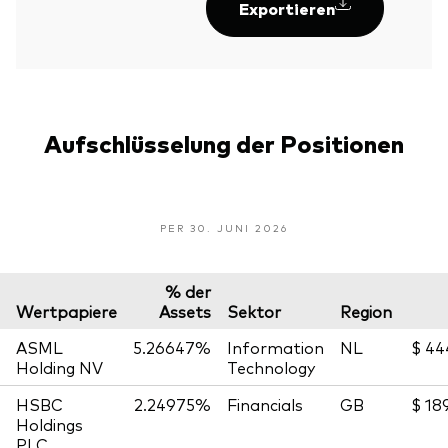
Exportieren
Aufschlüsselung der Positionen
PER 30. JUNI 2026
% der
Wertpapiere
Assets
Sektor
Region
ASML
5.26647%
Information
NL
$ 44
Holding NV
Technology
HSBC
2.24975%
Financials
GB
$ 18
Holdings
PLC