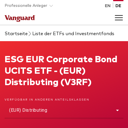
Skip to main content
Professionelle Anleger
EN
DE
Startseite
Liste der ETFs und Investmentfonds
Fonds und ETFs
Back to main menu
ESG EUR Corporate Bond UCITS ETF
ESG EUR Corporate Bond
Analysen und Events
UCITS ETF - (EUR)
Liste aller Vanguard Fonds und ETFs
Back to main menu
Beraterplattform
Distributing (V3RF)
Insights
Back to main menu
Über uns
VERFÜGBAR IN ANDEREN ANTEILSKLASSEN
(EUR) Distributing
Entdecken Sie Vanguard 365
Back to main menu