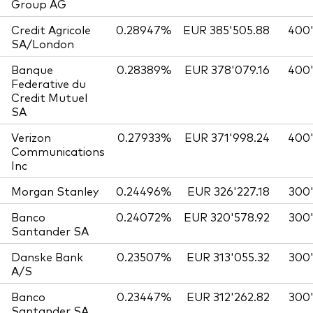
Group AG
Credit Agricole
0.28947%
EUR 385'505.88
400
SA/London
Banque
0.28389%
EUR 378'079.16
400
Federative du
Credit Mutuel
SA
Verizon
0.27933%
EUR 371'998.24
400
Communications
Inc
Morgan Stanley
0.24496%
EUR 326'227.18
300
Banco
0.24072%
EUR 320'578.92
300
Santander SA
Danske Bank
0.23507%
EUR 313'055.32
300
A/S
Banco
0.23447%
EUR 312'262.82
300
Santander SA