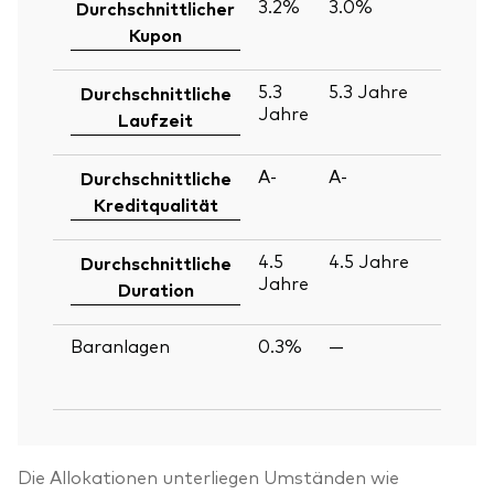
3.2%
3.0%
30
Durchschnittlicher
Ju
Kupon
2
5.3
5.3
Jahre
30
Durchschnittliche
Jahre
Ju
Laufzeit
2
A-
A-
30
Durchschnittliche
Ju
Kreditqualität
2
4.5
4.5
Jahre
30
Durchschnittliche
Jahre
Ju
Duration
2
Baranlagen
0.3%
—
30
Ju
2
Die Allokationen unterliegen Umständen wie