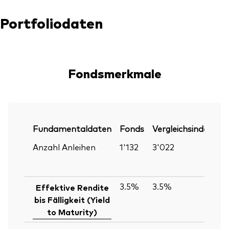
Portfoliodaten
Fondsmerkmale
Fundamentaldaten
Fonds
Vergleichsindex
P
Anzahl Anleihen
1'132
3'022
30
Ju
2
3.5%
3.5%
30
Effektive Rendite
Ju
bis Fälligkeit (Yield
2
to Maturity)