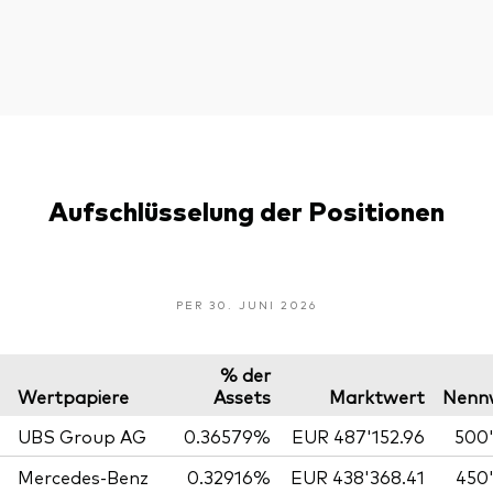
Aufschlüsselung der Positionen
PER 30. JUNI 2026
% der
Wertpapiere
Assets
Marktwert
Nenn
UBS Group AG
0.36579%
EUR 487'152.96
500
Mercedes-Benz
0.32916%
EUR 438'368.41
450