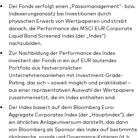
Der Fonds verfolgt einen „Passivmanagement“- bzw.
Indexierungsansatz bei Investitionen durch
physischen Erwerb von Wertpapieren und strebt
danach, die Performance des MSCI EUR Corporate
Dienstleistungen
Liquid Bond Screened Index (der „Index“)
nachzubilden.
Portfolio-Services
Zur Nachbildung der Performance des Index
LifePlan-Modellportfolios
investiert der Fonds in ein auf EUR lautendes
Portfolio aus festverzinslichen
Unternehmensanleihen mit Investment-Grade-
Rating, das sich – soweit möglich und praktikabel –
aus einer repräsentativen Auswahl der Wertpapiere
zusammensetzt, die im Index enthalten sind.
Der Index basiert auf dem Bloomberg Euro-
Aggregate Corporates Index (der „Hauptindex“), der
ein ähnliches Anlageuniversum darstellt, das dann
von Bloomberg als Sponsor des Index auf bestimmte
ökologische, soziale und Governance-Kriterien (d. h.