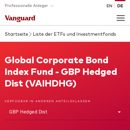
Skip to main content
Professionelle Anleger
EN
DE
Startseite
Liste der ETFs und Investmentfonds
Fonds und ETFs
Back to main menu
Global Corporate Bond Index Fund
Global Corporate Bond
Analysen und Events
Index Fund - GBP Hedged
Liste aller Vanguard Fonds und ETFs
Back to main menu
Beraterplattform
Dist (VAIHDHG)
Insights
Back to main menu
Über uns
VERFÜGBAR IN ANDEREN ANTEILSKLASSEN
GBP Hedged Dist
Entdecken Sie Vanguard 365
Back to main menu