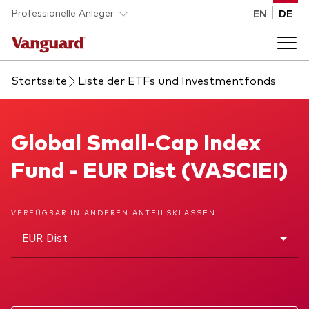
Skip to main content
Professionelle Anleger
EN
DE
Startseite
Liste der ETFs und Investmentfonds
Fonds und ETFs
Back to main menu
Global Small-Cap Index Fund
Global Small-Cap Index
Analysen und Events
Fund - EUR Dist (VASCIEI)
Liste aller Vanguard Fonds und ETFs
Back to main menu
Beraterplattform
VERFÜGBAR IN ANDEREN ANTEILSKLASSEN
Insights
Back to main menu
Über uns
EUR Dist
Entdecken Sie Vanguard 365
Back to main menu