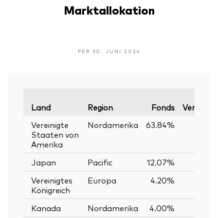
Marktallokation
PER 30. JUNI 2026
Land
Region
Fonds
Vergleich
Vereinigte
Nordamerika
63.84%
6
Staaten von
Amerika
Japan
Pacific
12.07%
1
Vereinigtes
Europa
4.20%
Königreich
Kanada
Nordamerika
4.00%