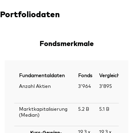
Portfoliodaten
Fondsmerkmale
Fundamentaldaten
Fonds
Vergleichsinde
Anzahl Aktien
3'964
3'895
Marktkapitalisierung
5.2
B
5.1
B
(Median)
19.3
x
19.3
x
Kurs-Gewinn-