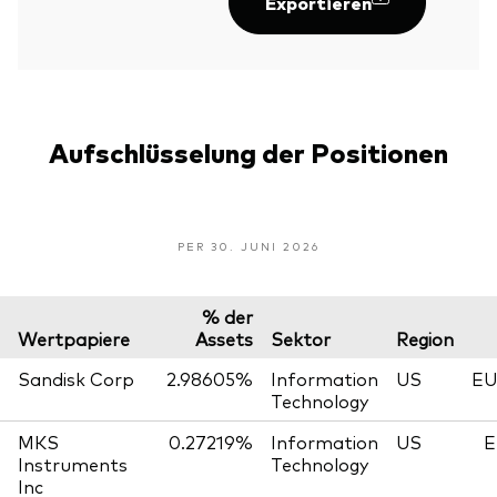
Exportieren
Aufschlüsselung der Positionen
PER 30. JUNI 2026
% der
Wertpapiere
Assets
Sektor
Region
Sandisk Corp
2.98605%
Information
US
EU
Technology
MKS
0.27219%
Information
US
E
Instruments
Technology
Inc