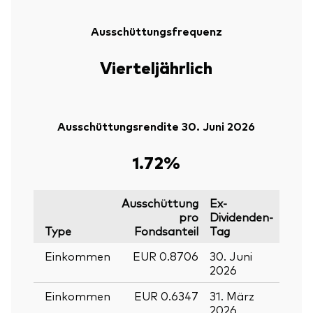
Ausschüttungsfrequenz
Vierteljährlich
Ausschüttungsrendite 30. Juni 2026
1.72%
Ausschüttung
Ex-
pro
Dividenden-
Type
Fondsanteil
Tag
Stich
Einkommen
EUR 0.8706
30. Juni
29. J
2026
2026
Einkommen
EUR 0.6347
31. März
30.
2026
März