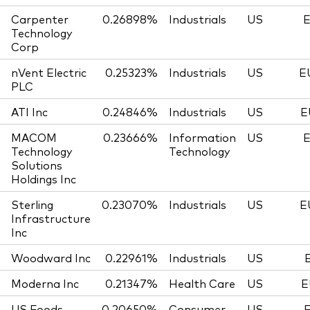
Carpenter
0.26898%
Industrials
US
E
Technology
Corp
nVent Electric
0.25323%
Industrials
US
E
PLC
ATI Inc
0.24846%
Industrials
US
E
MACOM
0.23666%
Information
US
E
Technology
Technology
Solutions
Holdings Inc
Sterling
0.23070%
Industrials
US
E
Infrastructure
Inc
Woodward Inc
0.22961%
Industrials
US
Moderna Inc
0.21347%
Health Care
US
E
US Foods
0.20650%
Consumer
US
E