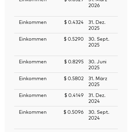
2026
März
2026
Einkommen
$ 0.4324
31. Dez.
30. D
2025
2025
Einkommen
$ 0.5290
30. Sept.
29.
2025
Sept
2025
Einkommen
$ 0.8295
30. Juni
27. J
2025
2025
Einkommen
$ 0.5802
31. März
28. M
2025
2025
Einkommen
$ 0.4149
31. Dez.
30. D
2024
2024
Einkommen
$ 0.5096
30. Sept.
27.
2024
Sept
2024