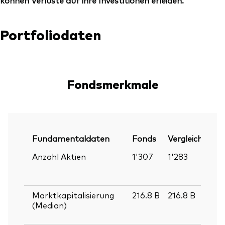
können Verluste auf ihre Investitionen erleiden.
Portfoliodaten
Fondsmerkmale
Fundamentaldaten
Fonds
Vergleichsinde
Anzahl Aktien
1'307
1'283
Marktkapitalisierung
216.8
B
216.8
B
(Median)