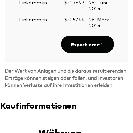
Einkommen
$ 0.7692
28. Juni
27. J
2024
2024
Einkommen
$ 0.5744
28. März
27. M
2024
2024
Exportieren
Der Wert von Anlagen und die daraus resultierenden
Erträge können steigen oder fallen, und Investoren
können Verluste auf ihre Investitionen erleiden.
Kaufinformationen
Währung