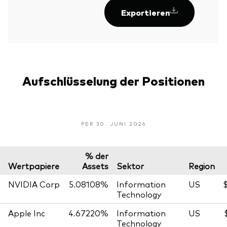
Exportieren
Aufschlüsselung der Positionen
PER 30. JUNI 2026
% der
Wertpapiere
Assets
Sektor
Region
NVIDIA Corp
5.08108%
Information
US
$
Technology
Apple Inc
4.67220%
Information
US
Technology