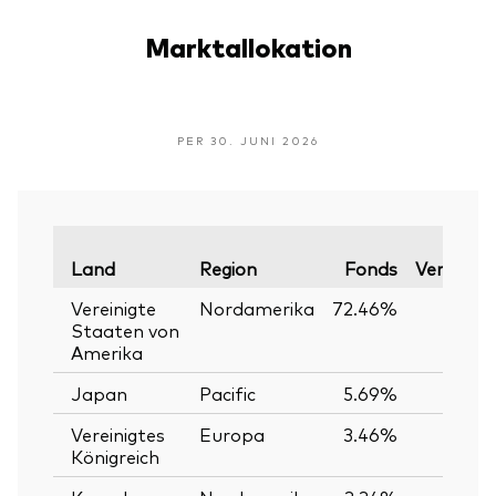
Marktallokation
PER 30. JUNI 2026
Land
Region
Fonds
Vergleich
Vereinigte
Nordamerika
72.46%
7
Staaten von
Amerika
Japan
Pacific
5.69%
Vereinigtes
Europa
3.46%
Königreich