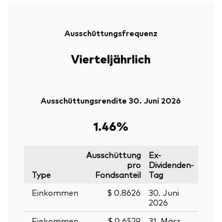
Ausschüttungsfrequenz
Vierteljährlich
Ausschüttungsrendite 30. Juni 2026
1.46%
Ausschüttung
Ex-
pro
Dividenden-
Type
Fondsanteil
Tag
Stich
Einkommen
$ 0.8626
30. Juni
29. J
2026
2026
Einkommen
$ 0.6529
31. März
30.