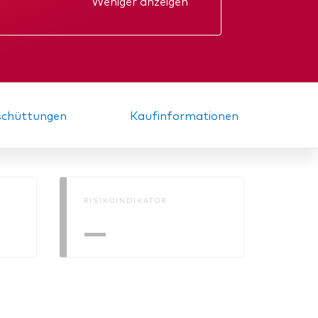
Weniger anzeigen
d
kt
Jahresbericht
nde
Zwischenbericht
sschüttungen
Kaufinformationen
RISIKOINDIKATOR
—