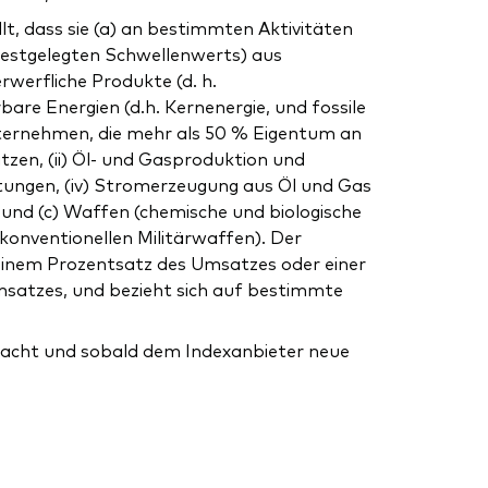
t, dass sie (a) an bestimmten Aktivitäten
 festgelegten Schwellenwerts) aus
werfliche Produkte (d. h.
are Energien (d.h. Kernenergie, und fossile
Unternehmen, die mehr als 50 % Eigentum an
zen, (ii) Öl- und Gasproduktion und
stungen, (iv) Stromerzeugung aus Öl und Gas
und (c) Waffen (chemische und biologische
konventionellen Militärwaffen). Der
uf einem Prozentsatz des Umsatzes oder einer
Umsatzes, und bezieht sich auf bestimmte
wacht und sobald dem Indexanbieter neue