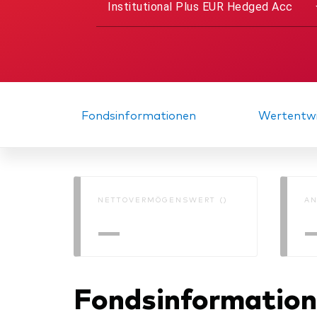
Institutional Plus EUR Hedged Acc
Fondsinformationen
Wertentwi
NETTOVERMÖGENSWERT ()
AN
—
Fondsinformatio