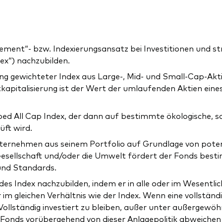
ement“- bzw. Indexierungsansatz bei Investitionen und s
ex“) nachzubilden.
rung gewichteter Index aus Large-, Mid- und Small-Cap-A
kapitalisierung ist der Wert der umlaufenden Aktien ei
d All Cap Index, der dann auf bestimmte ökologische, soz
üft wird.
ternehmen aus seinem Portfolio auf Grundlage von potenz
 Gesellschaft und/oder die Umwelt fördert der Fonds bes
und Standards.
es Index nachzubilden, indem er in alle oder im Wesentlic
m gleichen Verhältnis wie der Index. Wenn eine vollständ
ollständig investiert zu bleiben, außer unter außergewöhn
 Fonds vorübergehend von dieser Anlagepolitik abweichen