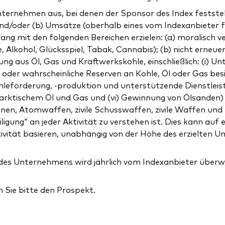
ternehmen aus, bei denen der Sponsor des Index feststell
d und/oder (b) Umsätze (oberhalb eines vom Indexanbieter
mit den folgenden Bereichen erzielen: (a) moralisch ver
lkohol, Glücksspiel, Tabak, Cannabis); (b) nicht erneuerb
ung aus Öl, Gas und Kraftwerkskohle, einschließlich: (i) 
er wahrscheinliche Reserven an Kohle, Öl oder Gas besit
Kohleförderung, -produktion und unterstützende Dienstlei
 arktischem Öl und Gas und (vi) Gewinnung von Ölsanden) 
en, Atomwaffen, zivile Schusswaffen, zivile Waffen und 
iligung“ an jeder Aktivität zu verstehen ist. Dies kann a
ivität basieren, unabhängig von der Höhe des erzielten 
 des Unternehmens wird jährlich vom Indexanbieter über
n Sie bitte den Prospekt.