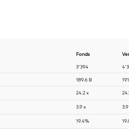
Fonds
Ver
3'394
4'
189.6
B
19
24.2
x
24
3.9
x
3.
19.4%
19