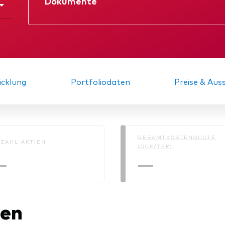
Dokumente
Kosteneffiziente Vanguar
ETFs
Datenblatt
Verkaufsprospe
KID
Gründungs­urku
cklung
Portfoliodaten
Preise & Au
GESAMTKOSTENQUOTE
ZAHL AKTIEN
(OCF/TER)
—
—
nen