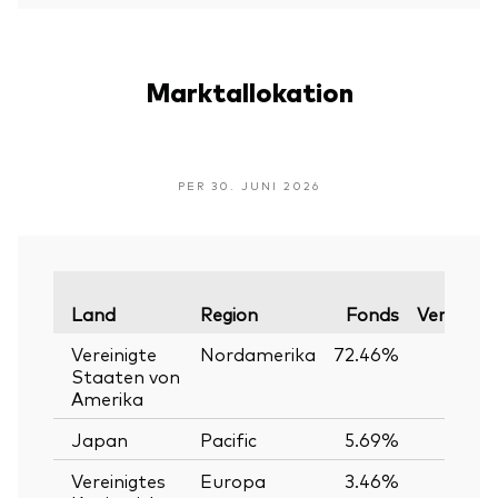
Marktallokation
PER 30. JUNI 2026
Land
Region
Fonds
Vergleich
Vereinigte
Nordamerika
72.46%
7
Staaten von
Amerika
Japan
Pacific
5.69%
Vereinigtes
Europa
3.46%