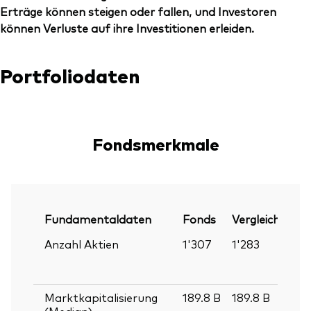
Erträge können steigen oder fallen, und Investoren
können Verluste auf ihre Investitionen erleiden.
Portfoliodaten
Fondsmerkmale
Fundamentaldaten
Fonds
Vergleichsinde
Anzahl Aktien
1'307
1'283
Marktkapitalisierung
189.8
B
189.8
B
(Median)