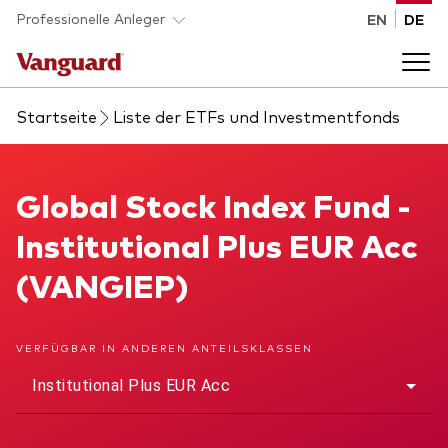
Skip to main content
Professionelle Anleger
EN
DE
Startseite
Liste der ETFs und Investmentfonds
Fonds und ETFs
Back to main menu
Global Stock Index Fund
Global Stock Index Fund -
Analysen und Events
Institutional Plus EUR Acc
Liste aller Vanguard Fonds und ETFs
Back to main menu
Beraterplattform
(VANGIEP)
Insights
Back to main menu
Über uns
VERFÜGBAR IN ANDEREN ANTEILSKLASSEN
Institutional Plus EUR Acc
Entdecken Sie Vanguard 365
Back to main menu