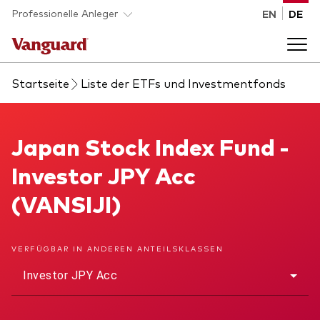
Skip to main content
Professionelle Anleger
EN
DE
Startseite
Liste der ETFs und Investmentfonds
Fonds und ETFs
Back to main menu
Japan Stock Index Fund
Japan Stock Index Fund -
Analysen und Events
Investor JPY Acc
Liste aller Vanguard Fonds und ETFs
Back to main menu
Beraterplattform
(VANSIJI)
Insights
Back to main menu
Über uns
VERFÜGBAR IN ANDEREN ANTEILSKLASSEN
Investor JPY Acc
Entdecken Sie Vanguard 365
Back to main menu