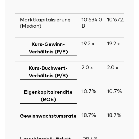
Marktkapitalisierung
10'634.0
10'672.8
B
(Median)
B
19.2
x
19.2
x
Kurs-Gewinn-
Verhältnis (P/E)
2.0
x
2.0
x
Kurs-Buchwert-
Verhältnis (P/B)
10.7%
10.7%
Eigenkapitalrendite
(ROE)
18.7%
18.7%
Gewinnwachstumsrate
Umschlagshäufigkeit
-28.4%
—