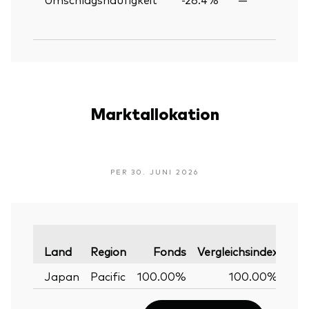
Marktallokation
PER 30. JUNI 2026
Var
Land
Region
Fonds
Vergleichsindex
Japan
Pacific
100.00%
100.00%
0.