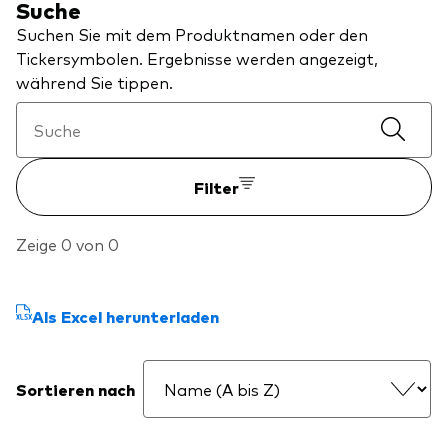
Suche
Über Vanguard
Suchen Sie mit dem Produktnamen oder den
Tickersymbolen. Ergebnisse werden angezeigt,
Fonds nach Typ
während Sie tippen.
Aktive Fonds
Events und Webinare
Obligationen
Filter
Aktien
Die Vanguard Beratungsstudie 2026
ESG/SRI
Zeige 0 von 0
ETFs
Unser Team
Publikumsfonds
Als Excel herunterladen
Passive Fonds
Sortieren nach
Erfahren Sie mehr über unsere
Marktausblick 2026
Anlageprodukte