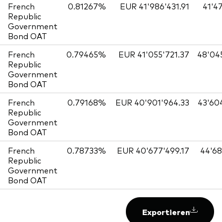
French
0.81267%
EUR 41'986'431.91
41'4
Republic
Government
Bond OAT
French
0.79465%
EUR 41'055'721.37
48'04
Republic
Government
Bond OAT
French
0.79168%
EUR 40'901'964.33
43'60
Republic
Government
Bond OAT
French
0.78733%
EUR 40'677'499.17
44'68
Republic
Government
Bond OAT
Exportieren