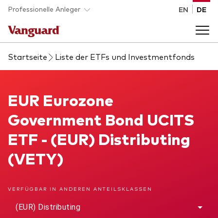
Skip to main content
Professionelle Anleger
EN
DE
Startseite
Liste der ETFs und Investmentfonds
Fonds und ETFs
Back to main menu
EUR Eurozone Government Bond UCITS ETF
EUR Eurozone
Analysen und Events
Government Bond UCITS
Liste aller Vanguard Fonds und ETFs
Back to main menu
Beraterplattform
ETF - (EUR) Distributing
(VETY)
Insights
Back to main menu
Über uns
VERFÜGBAR IN ANDEREN ANTEILSKLASSEN
Entdecken Sie Vanguard 365
Back to main menu
(EUR) Distributing