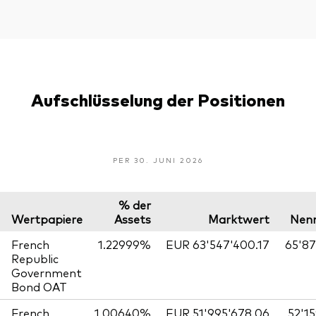
Aufschlüsselung der Positionen
PER 30. JUNI 2026
% der
Wertpapiere
Assets
Marktwert
Nen
French
1.22999%
EUR 63'547'400.17
65'87
Republic
Government
Bond OAT
French
1.00640%
EUR 51'995'678.06
52'1