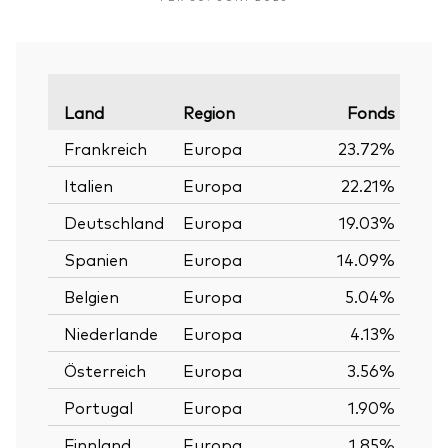
Land
Region
Fonds
Verg
Frankreich
Europa
23.72%
Italien
Europa
22.21%
Deutschland
Europa
19.03%
Spanien
Europa
14.09%
Belgien
Europa
5.04%
Niederlande
Europa
4.13%
Österreich
Europa
3.56%
Portugal
Europa
1.90%
Finnland
Europa
1.85%