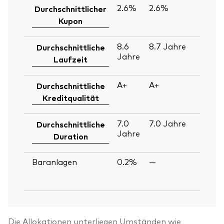
2.6%
2.6%
30
Durchschnittlicher
Ju
Kupon
2
8.6
8.7
Jahre
30
Durchschnittliche
Jahre
Ju
Laufzeit
2
A+
A+
30
Durchschnittliche
Ju
Kreditqualität
2
7.0
7.0
Jahre
30
Durchschnittliche
Jahre
Ju
Duration
2
Baranlagen
0.2%
—
30
Ju
2
Die Allokationen unterliegen Umständen wie