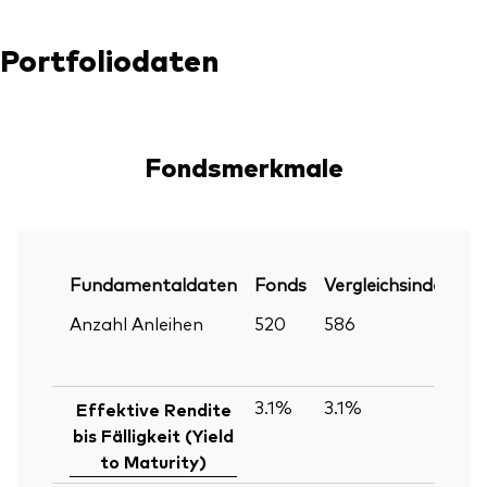
Portfoliodaten
Fondsmerkmale
Fundamentaldaten
Fonds
Vergleichsindex
P
Anzahl Anleihen
520
586
30
Ju
2
3.1%
3.1%
30
Effektive Rendite
Ju
bis Fälligkeit (Yield
2
to Maturity)