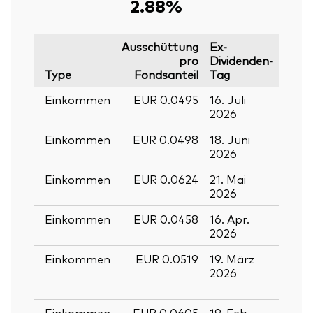
2.88%
Ausschüttung
Ex-
pro
Dividenden-
Type
Fondsanteil
Tag
Stich
Einkommen
EUR 0.0495
16. Juli
17. Ju
2026
2026
Einkommen
EUR 0.0498
18. Juni
19. J
2026
2026
Einkommen
EUR 0.0624
21. Mai
22. M
2026
2026
Einkommen
EUR 0.0458
16. Apr.
17. Ap
2026
2026
Zurück nach
Einkommen
EUR 0.0519
19. März
20.
2026
März
2026
Einkommen
EUR 0.0605
19. Feb.
20. F