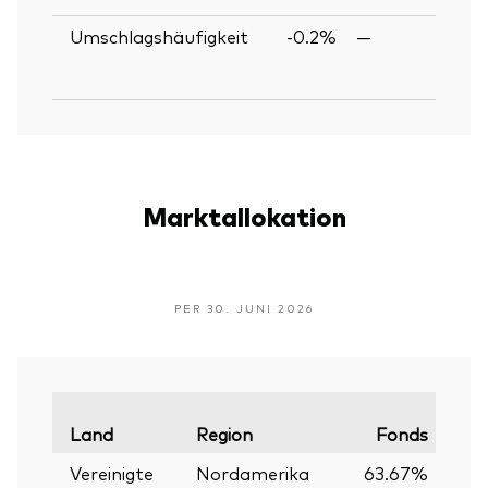
Umschlagshäufigkeit
-0.2%
—
Marktallokation
PER 30. JUNI 2026
Land
Region
Fonds
Vergl
Vereinigte
Nordamerika
63.67%