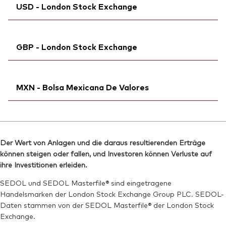
ISIN:
IE00BNG8L278
USD - London Stock Exchange
Bloomberg:
V3AA GY
Reuters:
V3AA.AS
Börsenticker:
V3AA
SEDOL:
Ticker iNav Bloomberg:
BMV7ZN1
IV3AAUSD
ISIN:
IE00BNG8L278
GBP - London Stock Exchange
Bloomberg:
V3AA LN
Reuters:
V3AA.DE
ISIN:
IE00BNG8L278
SEDOL:
Ticker iNav Bloomberg:
BMV7ZM0
IV3ABGBP
Reuters:
V3AA.L
MXN - Bolsa Mexicana De Valores
Bloomberg:
V3AB LN
SEDOL:
BMV7ZK8
ISIN:
IE00BNG8L278
Börsenticker:
Ticker iNav Bloomberg:
V3AA
IV3AAMXN
Reuters:
V3AB.L
Bloomberg:
V3AA MM
SEDOL:
BMV7ZL9
Der Wert von Anlagen und die daraus resultierenden Erträge
Börsenticker:
V3AA
können steigen oder fallen, und Investoren können Verluste auf
Börsenticker:
V3AB
ISIN:
IE00BNG8L278
ihre Investitionen erleiden.
Reuters:
V3AA.MX
SEDOL und SEDOL Masterfile® sind eingetragene
Handelsmarken der London Stock Exchange Group PLC. SEDOL-
SEDOL:
BMB6903
Daten stammen von der SEDOL Masterfile® der London Stock
Exchange.