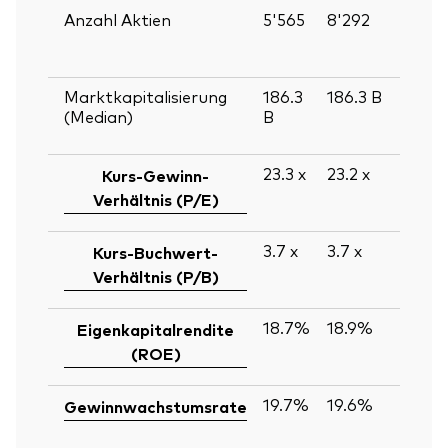
Anzahl Aktien
5'565
8'292
Marktkapitalisierung
186.3
186.3
B
(Median)
B
23.3
x
23.2
x
Kurs-Gewinn-
Verhältnis (P/E)
3.7
x
3.7
x
Kurs-Buchwert-
Verhältnis (P/B)
18.7%
18.9%
Eigenkapitalrendite
(ROE)
19.7%
19.6%
Gewinnwachstumsrate