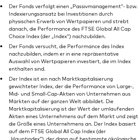
Der Fonds verfolgt einen „Passivmanagement“- bzw.
Indexierungsansatz bei Investitionen durch
physischen Erwerb von Wertpapieren und strebt
danach, die Performance des FTSE Global All Cap
Dienstleistungen
Choice Index (der „Index“) nachzubilden.
Der Fonds versucht, die Performance des Index
Portfolio-Services
nachzubilden, indem er in eine repräsentative
LifePlan-Modellportfolios
Auswahl von Wertpapieren investiert, die im Index
enthalten sind.
Der Index ist ein nach Marktkapitalisierung
gewichteter Index, der die Performance von Large-,
Mid- und Small-Cap-Aktien von Unternehmen aus
Märkten auf der ganzen Welt abbildet. Die
Marktkapitalisierung ist der Wert der umlaufenden
Aktien eines Unternehmens auf dem Markt und zeigt
die Größe eines Unternehmens an. Der Index basiert
auf dem FTSE Global All Cap Index (der
„Hauptindex“), der dann auf bestimmte ökologische,