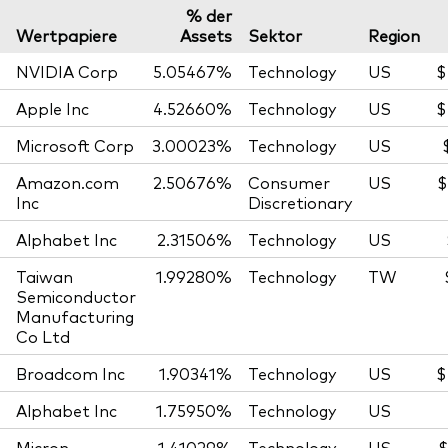
% der
Wertpapiere
Assets
Sektor
Region
NVIDIA Corp
5.05467%
Technology
US
$
Apple Inc
4.52660%
Technology
US
$
Microsoft Corp
3.00023%
Technology
US
Amazon.com
2.50676%
Consumer
US
$
Inc
Discretionary
Alphabet Inc
2.31506%
Technology
US
Taiwan
1.99280%
Technology
TW
Semiconductor
Manufacturing
Co Ltd
Broadcom Inc
1.90341%
Technology
US
$
Alphabet Inc
1.75950%
Technology
US
Micron
1.41029%
Technology
US
$