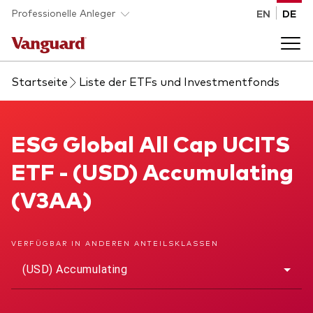
Skip to main content
Professionelle Anleger
EN
DE
Startseite
Liste der ETFs und Investmentfonds
Fonds und ETFs
Back to main menu
ESG Global All Cap UCITS ETF
ESG Global All Cap UCITS
Analysen und Events
ETF - (USD) Accumulating
Liste aller Vanguard Fonds und ETFs
Back to main menu
Beraterplattform
(V3AA)
Insights
Back to main menu
Über uns
VERFÜGBAR IN ANDEREN ANTEILSKLASSEN
(USD) Accumulating
Entdecken Sie Vanguard 365
Back to main menu