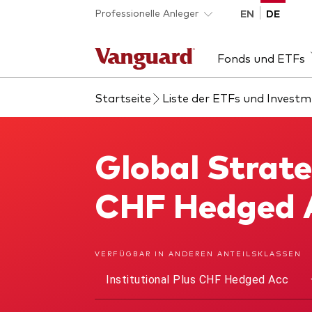
Skip to main content
Professionelle Anleger
EN
DE
Fonds und ETFs
Startseite
Liste der ETFs und Invest
Liste aller Vanguard
Insights
Entdecken Sie Vanguard
Über Vanguard
Fon
Eve
Die
Uns
Fonds und ETFs
365
Ber
Akti
Global Strate
Global Strategic Bond Fund
Obli
Akti
CHF Hedged 
ESG
ETF
Dienstleistungen
VERFÜGBAR IN ANDEREN ANTEILSKLASSEN
Pub
Institutional Plus CHF Hedged Acc
Portfolio-Services
Pass
LifePlan-Modellportfolios