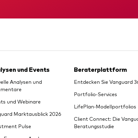
Kosteneffiziente Vanguar
ETFs
KID
Gründungs­urku
lysen und Events
Beraterplattform
elle Analysen und
Entdecken Sie Vanguard 3
mentare
Portfolio-Services
ts und Webinare
LifePlan-Modellportfolios
uard Marktausblick 2026
Client Connect: Die Vangu
stment Pulse
Beratungsstudie