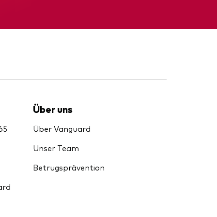
d
nde
Zwischenbericht
Über uns
65
Über Vanguard
Unser Team
Betrugsprävention
ard