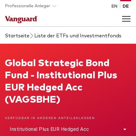
Skip to main content
Professionelle Anleger
EN
DE
Startseite
Liste der ETFs und Investmentfonds
Fonds und ETFs
Back to main menu
Global Strategic Bond Fund
Global Strategic Bond
Analysen und Events
Fund - Institutional Plus
Liste aller Vanguard Fonds und ETFs
Back to main menu
Beraterplattform
EUR Hedged Acc
(VAGSBHE)
Insights
Back to main menu
Über uns
VERFÜGBAR IN ANDEREN ANTEILSKLASSEN
Entdecken Sie Vanguard 365
Back to main menu
Institutional Plus EUR Hedged Acc