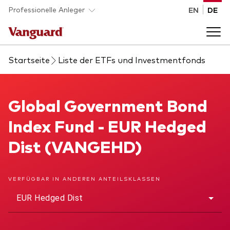
Skip to main content
Professionelle Anleger
EN
DE
Startseite
Liste der ETFs und Investmentfonds
Fonds und ETFs
Back to main menu
Global Government Bond Index Fund
Global Government Bond
Analysen und Events
Index Fund - EUR Hedged
Liste aller Vanguard Fonds und ETFs
Back to main menu
Beraterplattform
Dist (VANGEHD)
Insights
Back to main menu
Über uns
VERFÜGBAR IN ANDEREN ANTEILSKLASSEN
EUR Hedged Dist
Entdecken Sie Vanguard 365
Back to main menu