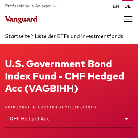
Skip to main content
Professionelle Anleger
EN
DE
Startseite
Liste der ETFs und Investmentfonds
Fonds und ETFs
Back to main menu
U.S. Government Bond Index Fund
U.S. Government Bond
Analysen und Events
Index Fund - CHF Hedged
Liste aller Vanguard Fonds und ETFs
Back to main menu
Beraterplattform
Acc (VAGBIHH)
Insights
Back to main menu
Über uns
VERFÜGBAR IN ANDEREN ANTEILSKLASSEN
CHF Hedged Acc
Entdecken Sie Vanguard 365
Back to main menu