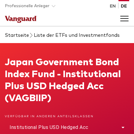
Skip to main content
Professionelle Anleger
EN
DE
Startseite
Liste der ETFs und Investmentfonds
Fonds und ETFs
Back to main menu
Japan Government Bond Index Fund
Japan Government Bond
Analysen und Events
Index Fund - Institutional
Liste aller Vanguard Fonds und ETFs
Back to main menu
Beraterplattform
Plus USD Hedged Acc
(VAGBIIP)
Insights
Back to main menu
Über uns
VERFÜGBAR IN ANDEREN ANTEILSKLASSEN
Entdecken Sie Vanguard 365
Back to main menu
Institutional Plus USD Hedged Acc