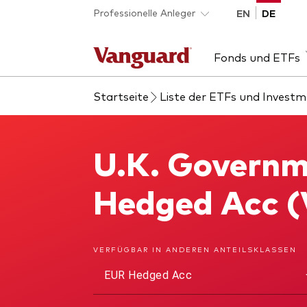
Skip to main content
Professionelle Anleger
EN
DE
Fonds und ETFs
Startseite
Liste der ETFs und Invest
Liste aller Vanguard
Insights
Entdecken Sie Vanguard
Über Vanguard
Fon
Eve
Die
Uns
Fonds und ETFs
365
Ber
Akti
U.K. Governm
U.K. Government Bond Index Fund
Obli
Akti
Hedged Acc 
ESG
ETF
Dienstleistungen
VERFÜGBAR IN ANDEREN ANTEILSKLASSEN
Pub
EUR Hedged Acc
Portfolio-Services
Pass
LifePlan-Modellportfolios