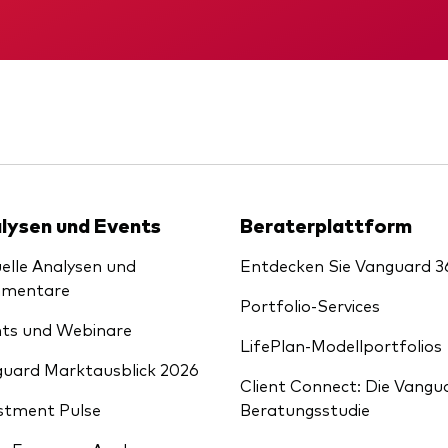
Kosteneffiziente Vanguar
ETFs
KID
Gründungs­urku
lysen und Events
Beraterplattform
elle Analysen und
Entdecken Sie Vanguard 3
mentare
Portfolio-Services
ts und Webinare
LifePlan-Modellportfolios
uard Marktausblick 2026
Client Connect: Die Vangu
stment Pulse
Beratungsstudie