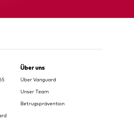
d
nde
Zwischenbericht
Über uns
65
Über Vanguard
Unser Team
Betrugsprävention
ard