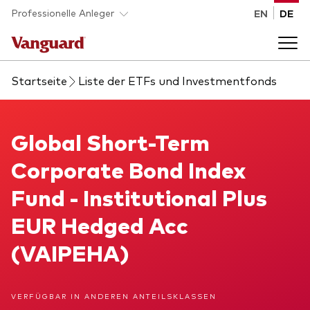
Skip to main content
Professionelle Anleger
EN
DE
Startseite
Liste der ETFs und Investmentfonds
Fonds und ETFs
Back to main menu
Global Short-Term Corporate Bond Index Fund
Global Short-Term
Analysen und Events
Corporate Bond Index
Liste aller Vanguard Fonds und ETFs
Back to main menu
Beraterplattform
Fund - Institutional Plus
EUR Hedged Acc
Insights
Back to main menu
Über uns
(VAIPEHA)
Entdecken Sie Vanguard 365
Back to main menu
VERFÜGBAR IN ANDEREN ANTEILSKLASSEN