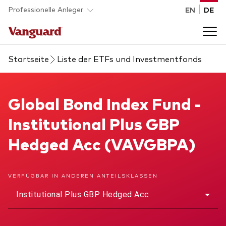
Skip to main content
Professionelle Anleger
EN
DE
Startseite
Liste der ETFs und Investmentfonds
Fonds und ETFs
Back to main menu
Global Bond Index Fund
Global Bond Index Fund -
Analysen und Events
Institutional Plus GBP
Liste aller Vanguard Fonds und ETFs
Back to main menu
Beraterplattform
Hedged Acc (VAVGBPA)
Insights
Back to main menu
Über uns
VERFÜGBAR IN ANDEREN ANTEILSKLASSEN
Institutional Plus GBP Hedged Acc
Entdecken Sie Vanguard 365
Back to main menu