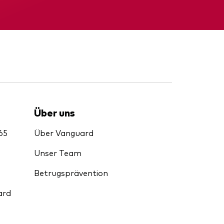
d
nde
Zwischenbericht
Über uns
65
Über Vanguard
Unser Team
Betrugsprävention
ard