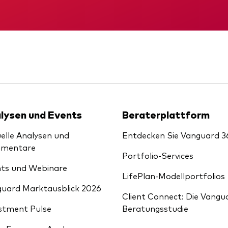
Kosteneffiziente Vanguar
ETFs
KID
Gründungs­urku
lysen und Events
Beraterplattform
elle Analysen und
Entdecken Sie Vanguard 3
mentare
Portfolio-Services
ts und Webinare
LifePlan-Modellportfolios
uard Marktausblick 2026
Client Connect: Die Vangu
stment Pulse
Beratungsstudie