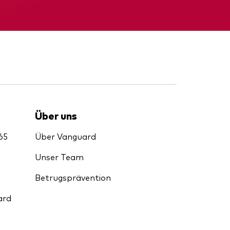
d
nde
Zwischenbericht
Über uns
65
Über Vanguard
Unser Team
Betrugsprävention
ard