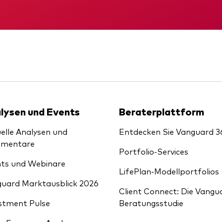
Kosteneffiziente Vanguar
ETFs
KID
Gründungs­urku
lysen und Events
Beraterplattform
elle Analysen und
Entdecken Sie Vanguard 3
mentare
Portfolio-Services
ts und Webinare
LifePlan-Modellportfolios
uard Marktausblick 2026
Client Connect: Die Vangu
stment Pulse
Beratungsstudie