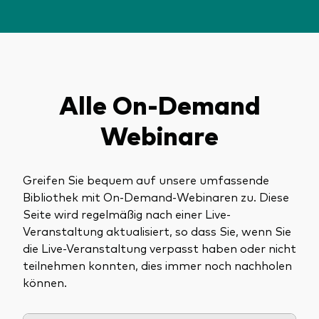
Über Vanguard
Fonds nach Typ
Aktive Fonds
Alle On-Demand
Events und Webinare
Obligationen
Webinare
Aktien
Die Vanguard Beratungsstudie 2026
ESG/SRI
Greifen Sie bequem auf unsere umfassende
ETFs
Bibliothek mit On-Demand-Webinaren zu. Diese
Unser Team
Seite wird regelmäßig nach einer Live-
Publikumsfonds
Veranstaltung aktualisiert, so dass Sie, wenn Sie
Passive Fonds
die Live-Veranstaltung verpasst haben oder nicht
teilnehmen konnten, dies immer noch nachholen
können.
Erfahren Sie mehr über unsere
Marktausblick 2026
Anlageprodukte