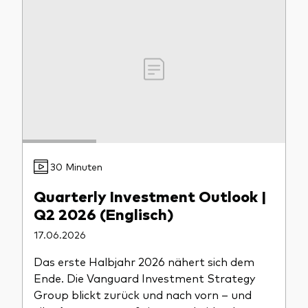
Unser Angebot
Investment Pulse
Aktive Obligationenfonds
Betrugsprävention
Aktien
ESG
Obligationen
Index-Exposure-Analyse
Indexfonds
30 Minuten
Kosteneffiziente Vanguard ETFs
Quarterly Investment Outlook |
Ressourcenplattform für Berater
Q2 2026 (Englisch)
Investieren mit Vanguard
17.06.2026
Investment Stewardship
Das erste Halbjahr 2026 nähert sich dem
Rechtliche Dokumente
Ende. Die Vanguard Investment Strategy
Group blickt zurück und nach vorn – und