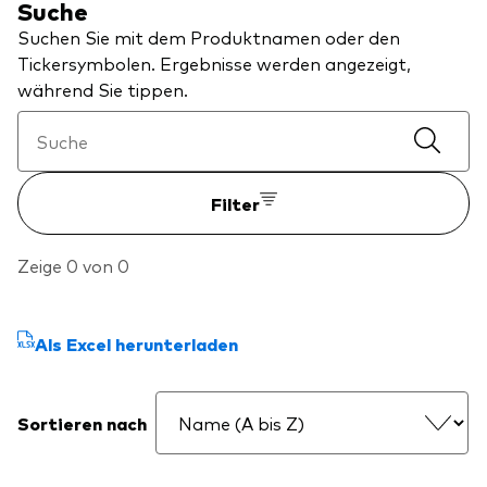
Suche
Über Vanguard
Suchen Sie mit dem Produktnamen oder den
Tickersymbolen. Ergebnisse werden angezeigt,
Fonds nach Typ
während Sie tippen.
Aktive Fonds
Events und Webinare
Obligationen
Filter
Aktien
Die Vanguard Beratungsstudie 2026
ESG/SRI
Zeige 0 von 0
ETFs
Unser Team
Publikumsfonds
Als Excel herunterladen
Passive Fonds
Sortieren nach
Erfahren Sie mehr über unsere
Marktausblick 2026
Anlageprodukte