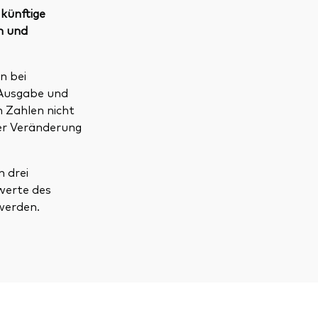
 künftige
n und
n bei
 Ausgabe und
n Zahlen nicht
der Veränderung
 drei
werte des
werden.