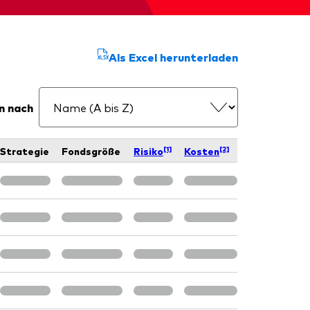
d
Als Excel herunterladen
n nach
[1]
[2]
Strategie
Fondsgröße
Risiko
Kosten