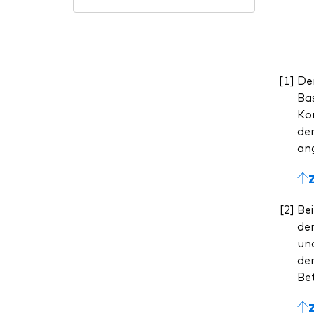
De
Bas
Kom
dem
ang
Bei
de
un
dem
Be