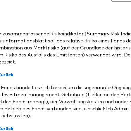
r zusammenfassende Risikoindikator (Summary Risk Indica
isinformationsblatt soll das relative Risiko eines Fonds d
bination aus Marktrisiko (auf der Grundlage der historisch
 Risiko des Ausfalls des Emittenten) verwendet wird. Der 
ezeigt.
Zurück
 Fonds handelt es sich hierbei um die sogenannte Ongoing
r Investmentmanagement-Gebühren (fließen an den Portfo
d den Fonds managt), der Verwaltungskosten und andere
 Betrieb des Fonds verbunden sind, einschließlich Admini
triebskosten).
Zurück