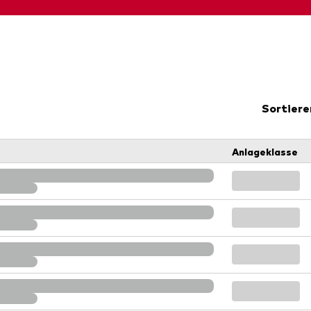
Kosteneffiziente Vanguar
ETFs
Sortiere
Anlageklasse