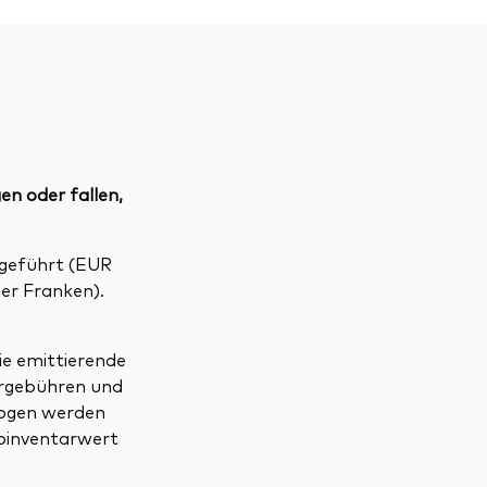
en oder fallen,
geführt (EUR
er Franken).
ie emittierende
ergebühren und
wogen werden
toinventarwert