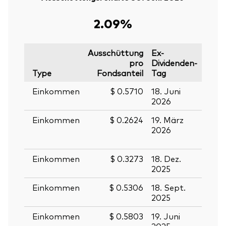
2.09%
Ausschüttung
Ex-
pro
Dividenden-
Type
Fondsanteil
Tag
Stich
Einkommen
$ 0.5710
18. Juni
19. J
2026
2026
Einkommen
$ 0.2624
19. März
20.
2026
März
2026
Einkommen
$ 0.3273
18. Dez.
19. D
2025
2025
Einkommen
$ 0.5306
18. Sept.
19. S
2025
2025
Einkommen
$ 0.5803
19. Juni
20. J
2025
2025