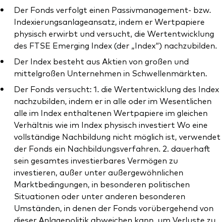
Der Fonds verfolgt einen Passivmanagement- bzw.
Indexierungsanlageansatz, indem er Wertpapiere
physisch erwirbt und versucht, die Wertentwicklung
des FTSE Emerging Index (der „Index“) nachzubilden.
Dienstleistungen
Der Index besteht aus Aktien von großen und
mittelgroßen Unternehmen in Schwellenmärkten.
Portfolio-Services
Der Fonds versucht: 1. die Wertentwicklung des Index
LifePlan-Modellportfolios
nachzubilden, indem er in alle oder im Wesentlichen
alle im Index enthaltenen Wertpapiere im gleichen
Verhältnis wie im Index physisch investiert Wo eine
vollständige Nachbildung nicht möglich ist, verwendet
der Fonds ein Nachbildungsverfahren. 2. dauerhaft
sein gesamtes investierbares Vermögen zu
investieren, außer unter außergewöhnlichen
Marktbedingungen, in besonderen politischen
Situationen oder unter anderen besonderen
Umständen, in denen der Fonds vorübergehend von
dieser Anlagepolitik abweichen kann, um Verluste zu