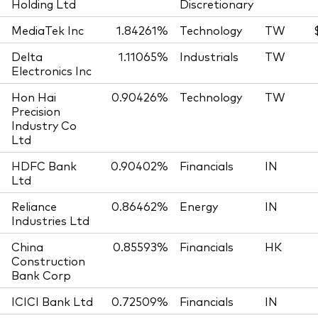
Holding Ltd
Discretionary
MediaTek Inc
1.84261%
Technology
TW
Delta
1.11065%
Industrials
TW
Electronics Inc
Hon Hai
0.90426%
Technology
TW
Precision
Industry Co
Ltd
HDFC Bank
0.90402%
Financials
IN
Ltd
Reliance
0.86462%
Energy
IN
Industries Ltd
China
0.85593%
Financials
HK
Construction
Bank Corp
ICICI Bank Ltd
0.72509%
Financials
IN