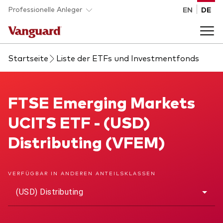
Skip to main content
Professionelle Anleger
EN
DE
Startseite
Liste der ETFs und Investmentfonds
Fonds und ETFs
Back to main menu
FTSE Emerging Markets UCITS ETF
FTSE Emerging Markets
Analysen und Events
UCITS ETF - (USD)
Liste aller Vanguard Fonds und ETFs
Back to main menu
Beraterplattform
Distributing (VFEM)
Insights
Back to main menu
Über uns
VERFÜGBAR IN ANDEREN ANTEILSKLASSEN
(USD) Distributing
Entdecken Sie Vanguard 365
Back to main menu