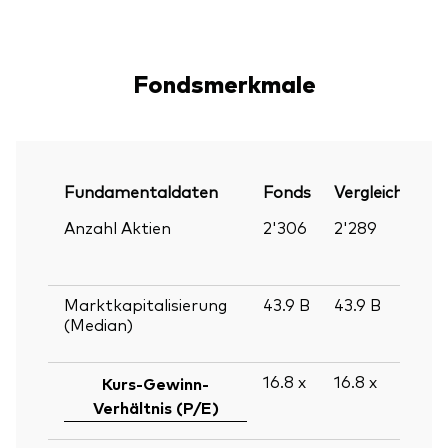
Fondsmerkmale
Fundamentaldaten
Fonds
Vergleichsinde
Anzahl Aktien
2'306
2'289
Marktkapitalisierung
43.9
B
43.9
B
(Median)
16.8
x
16.8
x
Kurs-Gewinn-
Verhältnis (P/E)