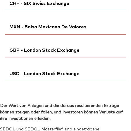
ISIN:
IE00B3VVMM84
CHF - SIX Swiss Exchange
Bloomberg:
VFEM NA
Reuters:
VFEM.DE
Börsenticker:
VFEM
SEDOL:
Ticker iNav Bloomberg:
BVGCSH9
IVFEMCHF
ISIN:
IE00B3VVMM84
MXN - Bolsa Mexicana De Valores
Bloomberg:
VFEM SW
Reuters:
VFEM.AS
ISIN:
IE00B3VVMM84
SEDOL:
Bloomberg:
B99L084
VDEMN MM
Reuters:
VFEM.S
GBP - London Stock Exchange
Börsenticker:
VDEM
SEDOL:
B9F6LG8
ISIN:
IE00B3VVMM84
Börsenticker:
Ticker iNav Bloomberg:
VFEM
IVFEMGBP
Reuters:
VDEMN.MX
USD - London Stock Exchange
Bloomberg:
VFEM LN
SEDOL:
BG0SHW6
ISIN:
IE00B3VVMM84
Ticker iNav Bloomberg:
IVDEMUSD
Reuters:
VFEM.L
Bloomberg:
VDEM LN
SEDOL:
B7NLLK5
Der Wert von Anlagen und die daraus resultierenden Erträge
ISIN:
IE00B3VVMM84
können steigen oder fallen, und Investoren können Verluste auf
Börsenticker:
VFEM
Reuters:
VDEM.L
ihre Investitionen erleiden.
SEDOL:
B7NLJF6
SEDOL und SEDOL Masterfile® sind eingetragene