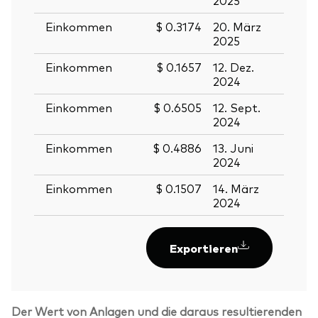
Einkommen
$ 0.3174
20. März
21. M
2025
2025
Einkommen
$ 0.1657
12. Dez.
13. D
2024
2024
Einkommen
$ 0.6505
12. Sept.
13. S
2024
2024
Einkommen
$ 0.4886
13. Juni
14. J
2024
2024
Einkommen
$ 0.1507
14. März
15. M
2024
2024
Exportieren
Der Wert von Anlagen und die daraus resultierenden