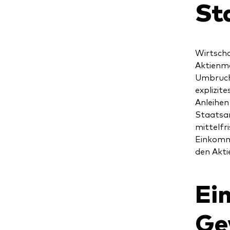
St
Wirtscha
Aktienma
Umbruchp
explizit
Anleihen
Staatsan
mittelfr
Einkomme
den Akti
Ei
Ge