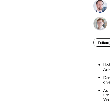
Teilen
Höh
Anl
Das
div
Auf
um 
Wer