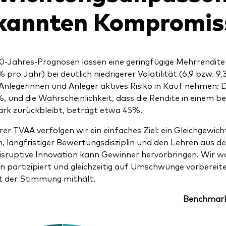
kannten Kompromis
0-Jahres-Prognosen lassen eine geringfügige Mehrrendit
% pro Jahr) bei deutlich niedrigerer Volatilität (6,9 bzw.
nlegerinnen und Anleger aktives Risiko in Kauf nehmen: D
%, und die Wahrscheinlichkeit, dass die Rendite in einem 
rk zurückbleibt, beträgt etwa 45%.
rer TVAA verfolgen wir ein einfaches Ziel: ein Gleichgewic
, langfristiger Bewertungsdisziplin und den Lehren aus d
isruptive Innovation kann Gewinner hervorbringen. Wir wo
 partizipiert und gleichzeitig auf Umschwünge vorbereitet
t der Stimmung mithält.
VAA Benchmar