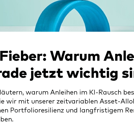
Kosteneffiziente Vanguar
ETFs
-Fieber: Warum Anle
rade jetzt wichtig s
läutern, warum Anleihen im KI-Rausch bes
e wir mit unserer zeitvariablen Asset-Allo
en Portfolioresilienz und langfristigem R
ben.