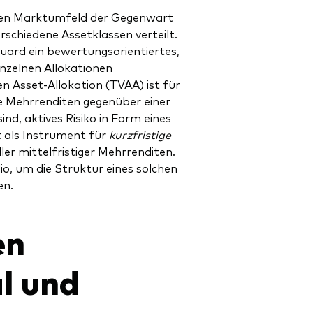
ten Marktumfeld der Gegenwart
rschiedene Assetklassen verteilt.
uard ein bewertungsorientiertes,
inzelnen Allokationen
n Asset-Allokation (TVAA) ist für
gte Mehrrenditen gegenüber einer
d, aktives Risiko in Form eines
t als Instrument für
kurzfristige
er mittelfristiger Mehrrenditen.
io, um die Struktur eines solchen
en.
en
l und