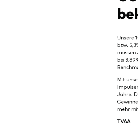
be
Unsere 1
bzw. 5,3
müssen A
bei 3,89
Benchma
Mit unse
Impulsen
Jahre. D
Gewinnen
mehr mi
T