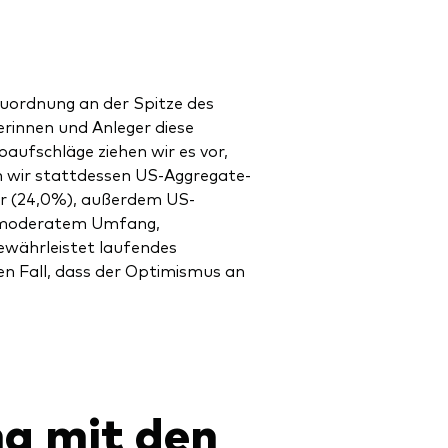
euordnung an der Spitze des
erinnen und Anleger diese
ufschläge ziehen wir es vor,
zen wir stattdessen US-Aggregate-
er (24,0%), außerdem US-
in moderatem Umfang,
ewährleistet laufendes
en Fall, dass der Optimismus an
g mit den