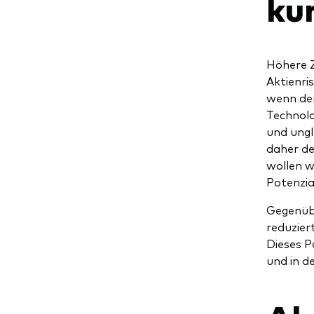
kur
Höhere Z
Aktienri
wenn der
Technolo
und ungl
daher de
wollen w
Potenzia
Gegenüb
reduzier
Dieses P
und in d