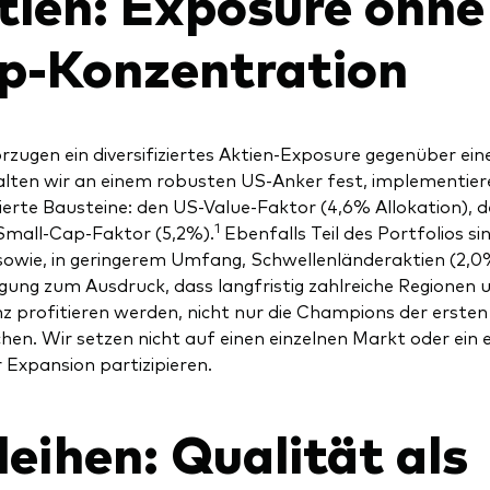
tien: Exposure ohn
p-Konzentration
rzugen ein diversifiziertes Aktien-Exposure gegenüber ein
lten wir an einem robusten US-Anker fest, implementiere
izierte Bausteine: den US-Value-Faktor (4,6% Allokation)
1
mall-Cap-Faktor (5,2%).
Ebenfalls Teil des Portfolios si
sowie, in geringerem Umfang, Schwellenländeraktien (2,0%
ung zum Ausdruck, dass langfristig zahlreiche Regionen 
enz profitieren werden, nicht nur die Champions der ersten 
hen. Wir setzen nicht auf einen einzelnen Markt oder ein
r Expansion partizipieren.
eihen: Qualität als