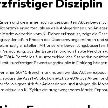
zfristiger Disziplin
insen und die immer noch angespannten Aktienbewertunge
sikoprämie erwarten, als es viele Anlegerinnen und Anleger
 Markt weiterhin vom KI-Fieber erfasst ist, zeigt die Gesc
giezyklen oft in Phasen des Überschwangs münden und si
eichmäßig einstellen. Mit unserem bewertungsbasierten 
r Versuchung, aus der Begeisterung von heute Renditen v
ir TVAA-Portfolios für unterschiedliche Szenarien position
l mit kurzfristiger Bewertungsdisziplin in Einklang bringen
er einer 60/40-Benchmark haben wir das Aktien-Exposu
t, sodass die Asset-Allokation jetzt zu 40% aus Aktien un
ortfolio eignet sich für Anlegerinnen und Anleger, die Mo
em aktuellen KI-Zyklus ein ausgewogeneres Markt-Exposu