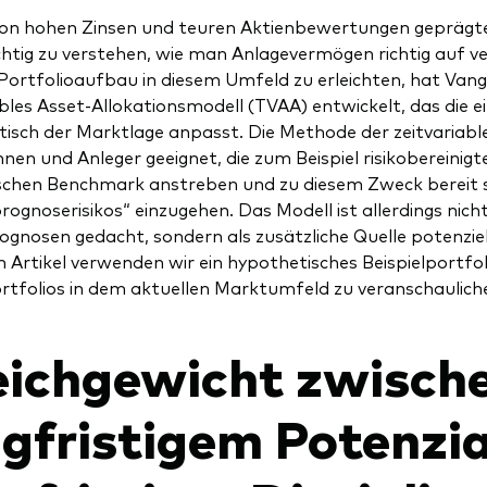
von hohen Zinsen und teuren Aktienbewertungen gepräg
ichtig zu verstehen, wie man Anlagevermögen richtig auf ve
ortfolioaufbau in diesem Umfeld zu erleichten, hat Vang
ables Asset-Allokationsmodell (TVAA) entwickelt, das die e
isch der Marktlage anpasst. Die Methode der zeitvariable
nnen und Anleger geeignet, die zum Beispiel risikobereini
schen Benchmark anstreben und zu diesem Zweck bereit sin
rognoserisikos“ einzugehen. Das Modell ist allerdings nich
gnosen gedacht, sondern als zusätzliche Quelle potenziell
m Artikel verwenden wir ein hypothetisches Beispielportfol
tfolios in dem aktuellen Marktumfeld zu veranschaulich
eichgewicht zwisch
ngfristigem Potenzia