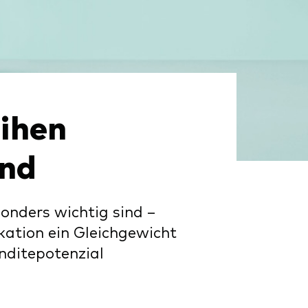
d
ihen
ind
onders wichtig sind –
kation ein Gleichgewicht
enditepotenzial