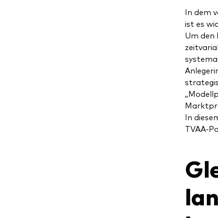
In dem 
ist es w
Um den P
zeitvari
systemat
Anlegeri
strategi
„Modellp
Marktpro
In diese
TVAA-Por
Gl
la