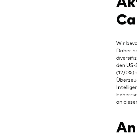
Ak
Ca
Wir bevo
Daher ha
diversif
den US-S
(12,0%) 
Überzeug
Intellig
beherrsc
an diese
Anl