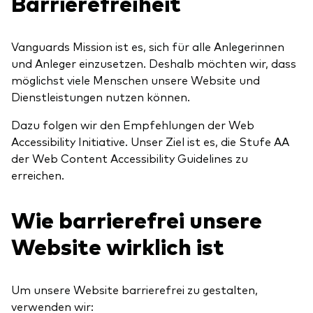
Barrierefreiheit
Wir stellen uns vor
Aktien
Unsere Mission
Anleihen
Vanguards Mission ist es, sich für alle Anlegerinnen
und Anleger einzusetzen. Deshalb möchten wir, dass
möglichst viele Menschen unsere Website und
Betrugsprävention
Anlagefokus
Dienstleistungen nutzen können.
Weltweit
Dazu folgen wir den Empfehlungen der Web
Accessibility Initiative. Unser Ziel ist es, die Stufe AA
Regional
der Web Content Accessibility Guidelines zu
Einkommen
erreichen.
ESG
Wie barrierefrei unsere
Website wirklich ist
Um unsere Website barrierefrei zu gestalten,
verwenden wir: