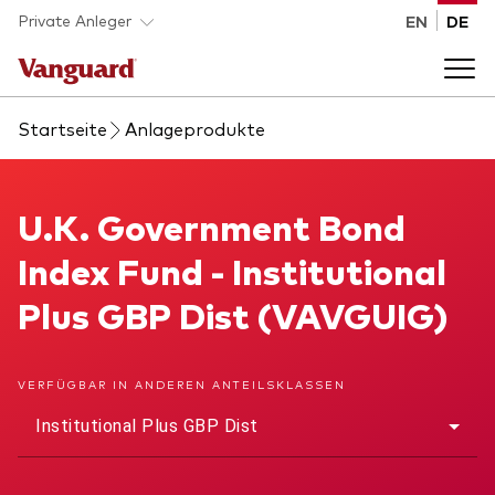
Skip to main content
Private Anleger
EN
DE
Startseite
Anlageprodukte
Anlageprodukte
Back to main menu
U.K. Government Bond Index Fund
U.K. Government Bond
Wissen
Index Fund - Institutional
Produktart
Wie investieren
Plus GBP Dist (VAVGUIG)
ETFs
Indexfonds
Über uns
VERFÜGBAR IN ANDEREN ANTEILSKLASSEN
Alle Produkte
Institutional Plus GBP Dist
Back to main menu
Anlageklasse