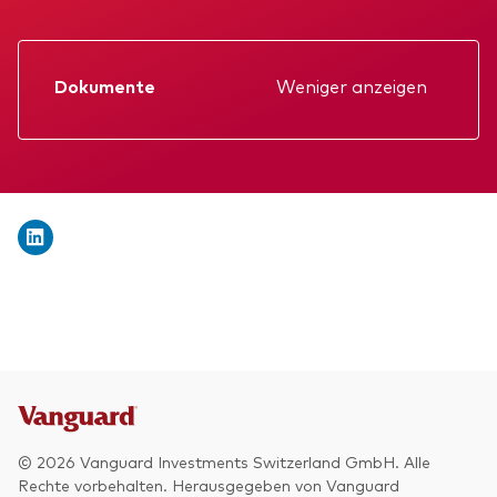
Wir stellen uns vor
Aktien
Unsere Mission
Anleihen
Dokumente
Weniger anzeigen
Betrugsprävention
Datenblatt
Anlagefokus
Verkaufsprospekt
Weltweit
Jahresbericht
Regional
KID
Einkommen
Gründungs­urkunde
ESG
Zwischenbericht
© 2026 Vanguard Investments Switzerland GmbH. Alle
Rechte vorbehalten. Herausgegeben von Vanguard