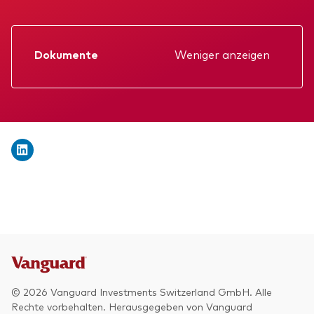
Wir stellen uns vor
Aktien
Unsere Mission
Anleihen
Dokumente
Weniger anzeigen
Betrugsprävention
Datenblatt
Anlagefokus
Verkaufsprospekt
Weltweit
Jahresbericht
Regional
KID
Einkommen
Gründungs­urkunde
ESG
Zwischenbericht
© 2026 Vanguard Investments Switzerland GmbH. Alle
Rechte vorbehalten. Herausgegeben von Vanguard