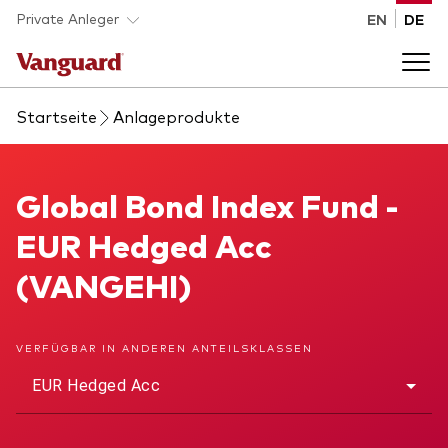
Skip to main content
Private Anleger
EN
DE
Startseite
Anlageprodukte
Anlageprodukte
Back to main menu
Global Bond Index Fund
Global Bond Index Fund -
Wissen
EUR Hedged Acc
Produktart
Wie investieren
(VANGEHI)
ETFs
Indexfonds
Über uns
VERFÜGBAR IN ANDEREN ANTEILSKLASSEN
Alle Produkte
EUR Hedged Acc
Back to main menu
Anlageklasse