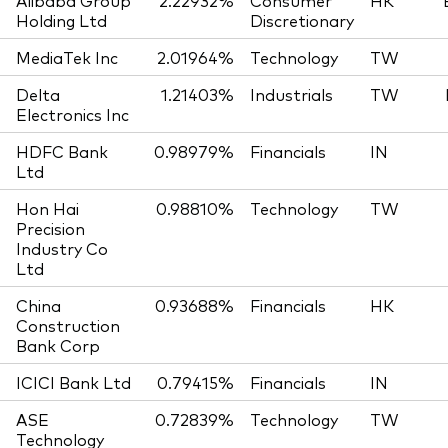
Alibaba Group
2.22932%
Consumer
HK
Holding Ltd
Discretionary
MediaTek Inc
2.01964%
Technology
TW
Delta
1.21403%
Industrials
TW
Electronics Inc
HDFC Bank
0.98979%
Financials
IN
Ltd
Hon Hai
0.98810%
Technology
TW
Precision
Industry Co
Ltd
China
0.93688%
Financials
HK
Construction
Bank Corp
ICICI Bank Ltd
0.79415%
Financials
IN
ASE
0.72839%
Technology
TW
Technology