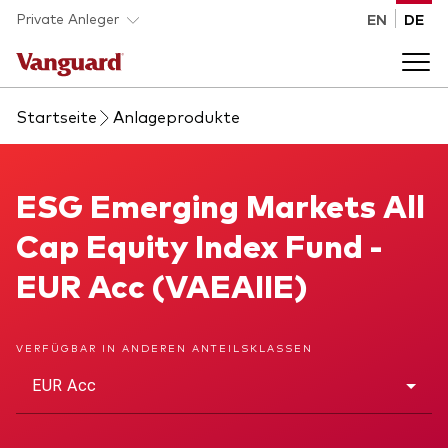
Skip to main content
Private Anleger
EN
DE
Startseite
Anlageprodukte
Anlageprodukte
Back to main menu
ESG Emerging Markets All Cap Equity Index Fund
ESG Emerging Markets All
Wissen
Cap Equity Index Fund -
Produktart
Wie investieren
EUR Acc (VAEAIIE)
ETFs
Indexfonds
Über uns
VERFÜGBAR IN ANDEREN ANTEILSKLASSEN
Alle Produkte
EUR Acc
Back to main menu
Anlageklasse