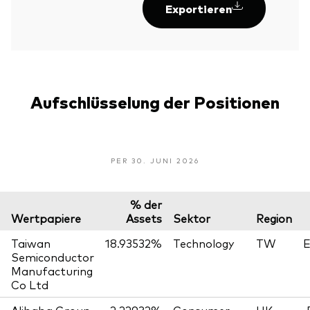
Exportieren
Aufschlüsselung der Positionen
PER 30. JUNI 2026
% der
Wertpapiere
Assets
Sektor
Region
Taiwan
18.93532%
Technology
TW
E
Semiconductor
Manufacturing
Co Ltd