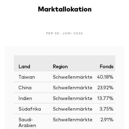
Marktallokation
PER 30. JUNI 2026
Land
Region
Fonds
Verg
Taiwan
Schwellenmärkte
40.18%
China
Schwellenmärkte
23.92%
Indien
Schwellenmärkte
13.77%
Südafrika
Schwellenmärkte
3.75%
Saudi-
Schwellenmärkte
2.91%
Arabien