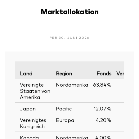
Marktallokation
PER 30. JUNI 2026
Land
Region
Fonds
Vergleich
Vereinigte
Nordamerika
63.84%
6
Staaten von
Amerika
Japan
Pacific
12.07%
1
Vereinigtes
Europa
4.20%
Königreich
Kanada
Nordamerika
4.00%