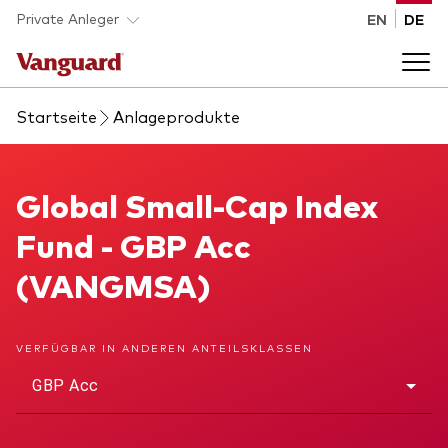
Skip to main content
Private Anleger
EN
DE
Startseite
Anlageprodukte
Anlageprodukte
Back to main menu
Global Small-Cap Index Fund
Global Small-Cap Index
Wissen
Fund - GBP Acc
Produktart
Wie investieren
(VANGMSA)
ETFs
Indexfonds
Über uns
VERFÜGBAR IN ANDEREN ANTEILSKLASSEN
Alle Produkte
GBP Acc
Back to main menu
Anlageklasse