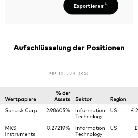
Exportieren
Aufschlüsselung der Positionen
PER 30. JUNI 2026
% der
Wertpapiere
Assets
Sektor
Region
Sandisk Corp
2.98605%
Information
US
£ 
Technology
MKS
0.27219%
Information
US
£
Instruments
Technology