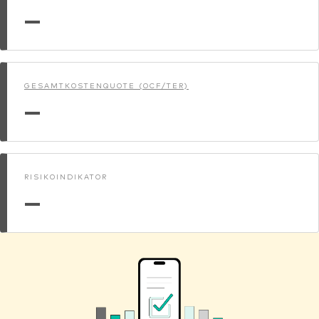
—
GESAMTKOSTENQUOTE (OCF/TER)
—
RISIKOINDIKATOR
—