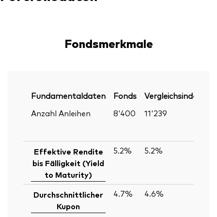
Fondsmerkmale
Fundamentaldaten
Fonds
Vergleichsindex
P
Anzahl Anleihen
8'400
11'239
30
Ju
2
5.2%
5.2%
30
Effektive Rendite
Ju
bis Fälligkeit (Yield
2
to Maturity)
4.7%
4.6%
30
Durchschnittlicher
Ju
Kupon
2