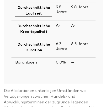
9.8
9.8
Jahre
30
Durchschnittliche
Jahre
Ju
Laufzeit
2
A-
A-
30
Durchschnittliche
Ju
Kreditqualität
2
6.3
6.3
Jahre
30
Durchschnittliche
Jahre
Ju
Duration
2
Baranlagen
0.0%
—
30
Ju
2
Die Allokationen unterliegen Umständen wie
Verzögerungen zwischen Handels- und
Abwicklungsterminen der zugrunde liegenden