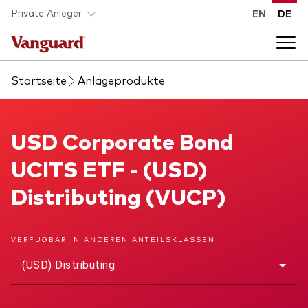
Skip to main content
Private Anleger
EN
DE
Startseite
Anlageprodukte
Anlageprodukte
Back to main menu
USD Corporate Bond UCITS ETF
USD Corporate Bond
Wissen
UCITS ETF - (USD)
Produktart
Wie investieren
Distributing (VUCP)
ETFs
Indexfonds
Über uns
VERFÜGBAR IN ANDEREN ANTEILSKLASSEN
Alle Produkte
(USD) Distributing
Back to main menu
Anlageklasse