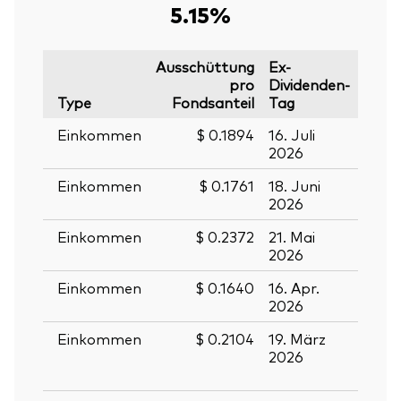
5.15%
Ausschüttung
Ex-
pro
Dividenden-
Type
Fondsanteil
Tag
Stich
Einkommen
$ 0.1894
16. Juli
17. Ju
2026
2026
Einkommen
$ 0.1761
18. Juni
19. J
2026
2026
Einkommen
$ 0.2372
21. Mai
22. M
2026
2026
Einkommen
$ 0.1640
16. Apr.
17. Ap
2026
2026
Zurück nach
Einkommen
$ 0.2104
19. März
20.
2026
März
2026