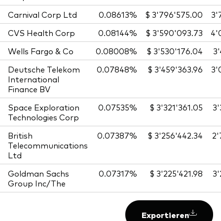
Carnival Corp Ltd
0.08613%
$ 3'796'575.00
3'
CVS Health Corp
0.08144%
$ 3'590'093.73
4'
Wells Fargo & Co
0.08008%
$ 3'530'176.04
3
Deutsche Telekom
0.07848%
$ 3'459'363.96
3'
International
Finance BV
Space Exploration
0.07535%
$ 3'321'361.05
3
Technologies Corp
British
0.07387%
$ 3'256'442.34
2'
Telecommunications
Ltd
Goldman Sachs
0.07317%
$ 3'225'421.98
3
Group Inc/The
Exportieren