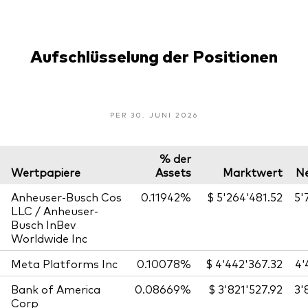
Aufschlüsselung der Positionen
PER 30. JUNI 2026
% der
Wertpapiere
Assets
Marktwert
N
Anheuser-Busch Cos
0.11942%
$ 5'264'481.52
5'
LLC / Anheuser-
Busch InBev
Worldwide Inc
Meta Platforms Inc
0.10078%
$ 4'442'367.32
4'
Bank of America
0.08669%
$ 3'821'527.92
3'
Corp