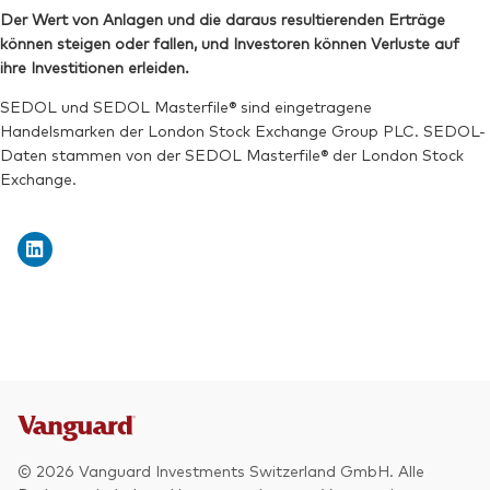
SEDOL:
BJSBD75
Der Wert von Anlagen und die daraus resultierenden Erträge
ISIN:
IE00BK5BQW10
können steigen oder fallen, und Investoren können Verluste auf
Börsenticker:
VNRG
Reuters:
VNRAN.BIV
ihre Investitionen erleiden.
SEDOL:
BKDZ2S3
SEDOL und SEDOL Masterfile® sind eingetragene
Handelsmarken der London Stock Exchange Group PLC. SEDOL-
Daten stammen von der SEDOL Masterfile® der London Stock
Exchange.
© 2026 Vanguard Investments Switzerland GmbH. Alle