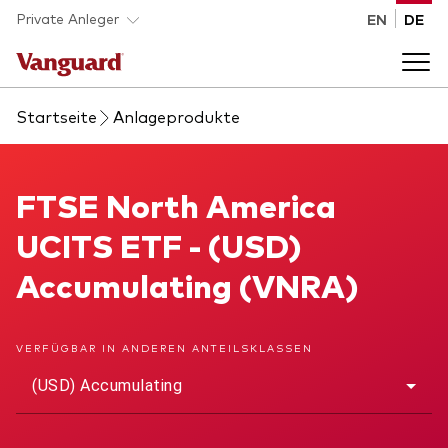
Skip to main content
Private Anleger
EN
DE
Startseite
Anlageprodukte
Anlageprodukte
Back to main menu
FTSE North America UCITS ETF
FTSE North America
Wissen
UCITS ETF - (USD)
Produktart
Wie investieren
Accumulating (VNRA)
ETFs
Indexfonds
Über uns
VERFÜGBAR IN ANDEREN ANTEILSKLASSEN
Alle Produkte
(USD) Accumulating
Back to main menu
Anlageklasse