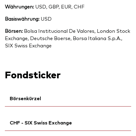
Währungen:
USD, GBP, EUR, CHF
Basiswährung:
USD
Börsen:
Bolsa Institucional De Valores, London Stock
Exchange, Deutsche Boerse, Borsa Italiana S.p.A.,
SIX Swiss Exchange
Fondsticker
Börsenkürzel
Ticker iNav Bloomberg:
IVNRACHF
CHF - SIX Swiss Exchange
Bloomberg:
VNRA SW
ISIN:
IE00BK5BQW10