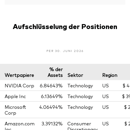
Aufschlüsselung der Positionen
PER 30. JUNI 2026
% der
Wertpapiere
Assets
Sektor
Region
NVIDIA Corp
6.84643%
Technology
US
$ 4
Apple Inc
6.13649%
Technology
US
$ 3
Microsoft
4.06494%
Technology
US
$ 
Corp
Amazon.com
3.39132%
Consumer
US
$ 
Inc
Discretionary