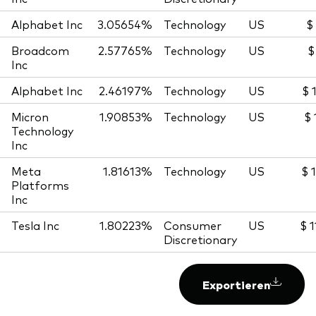
Alphabet Inc
3.05654%
Technology
US
$
Broadcom
2.57765%
Technology
US
$
Inc
Alphabet Inc
2.46197%
Technology
US
$ 
Micron
1.90853%
Technology
US
$ 
Technology
Inc
Meta
1.81613%
Technology
US
$ 
Platforms
Inc
Tesla Inc
1.80223%
Consumer
US
$ 
Discretionary
Exportieren