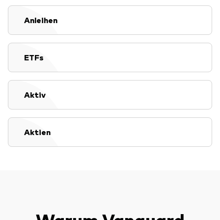
Anleihen
Dienstleistungen
ETFs
Portfolio-Services
LifePlan-Modellportfolios
Aktiv
Aktien
Warum Vanguard