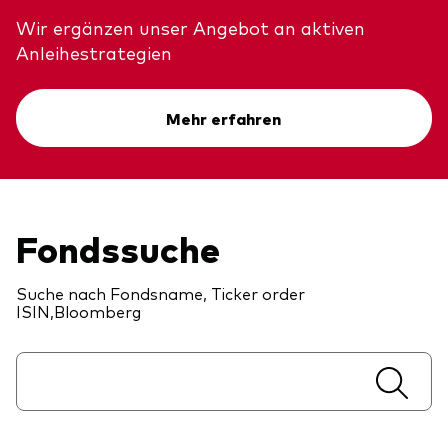
Unser Angebot
Wir ergänzen unser Angebot an aktiven
Investment Pulse
Anleihestrategien
Aktive Obligationenfonds
Betrugsprävention
Aktien
Mehr erfahren
ESG
Obligationen
Index-Exposure-Analyse
Indexfonds
Fondssuche
Kosteneffiziente Vanguard ETFs
Ressourcenplattform für Berater
Suche nach Fondsname, Ticker order
ISIN,Bloomberg
Investieren mit Vanguard
Investment Stewardship
Rechtliche Dokumente