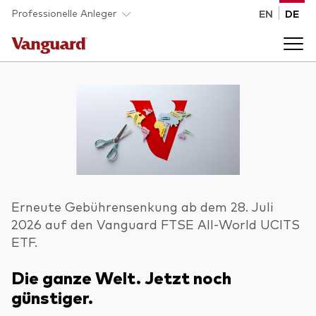
Skip to main content
Professionelle Anleger
EN
DE
Fonds und ETFs
Back to main menu
Analysen und Events
Liste aller Vanguard Fonds und ETFs
Back to main menu
Beraterplattform
Erneute Gebührensenkung ab dem 28. Juli
2026 auf den Vanguard FTSE All-World UCITS
Insights
Back to main menu
ETF.
Über uns
Die ganze Welt. Jetzt noch
Entdecken Sie Vanguard 365
Back to main menu
günstiger.