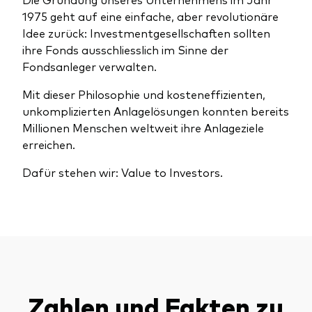
Unser Angebot
1975 geht auf eine einfache, aber revolutionäre
Investment Pulse
Idee zurück: Investmentgesellschaften sollten
Aktive Obligationenfonds
ihre Fonds ausschliesslich im Sinne der
Betrugsprävention
Fondsanleger verwalten.
Aktien
Mit dieser Philosophie und kosteneffizienten,
ESG
unkomplizierten Anlagelösungen konnten bereits
Obligationen
Index-Exposure-Analyse
Millionen Menschen weltweit ihre Anlageziele
erreichen.
Indexfonds
Dafür stehen wir: Value to Investors.
Kosteneffiziente Vanguard ETFs
Ressourcenplattform für Berater
Investieren mit Vanguard
Investment Stewardship
Rechtliche Dokumente
Zahlen und Fakten zu