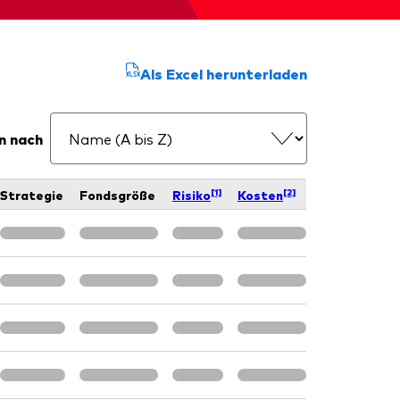
d
Als Excel herunterladen
n nach
[1]
[2]
Strategie
Fondsgröße
Risiko
Kosten