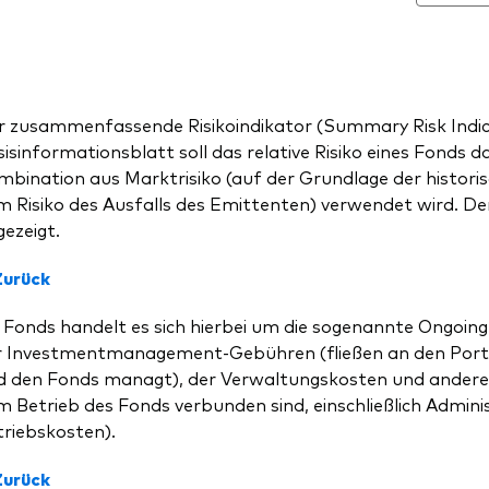
r zusammenfassende Risikoindikator (Summary Risk Indica
isinformationsblatt soll das relative Risiko eines Fonds d
bination aus Marktrisiko (auf der Grundlage der historisch
 Risiko des Ausfalls des Emittenten) verwendet wird. Der 
ezeigt.
Zurück
 Fonds handelt es sich hierbei um die sogenannte Ongoing
r Investmentmanagement-Gebühren (fließen an den Portfo
d den Fonds managt), der Verwaltungskosten und andere
 Betrieb des Fonds verbunden sind, einschließlich Admini
triebskosten).
Zurück