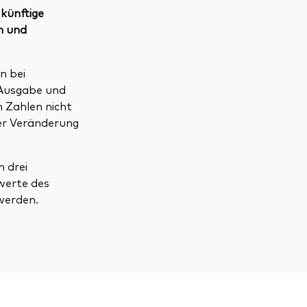
 künftige
n und
n bei
 Ausgabe und
n Zahlen nicht
der Veränderung
 drei
werte des
werden.