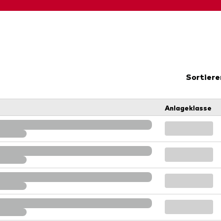
Kosteneffiziente Vanguar
ETFs
Sortiere
Anlageklasse