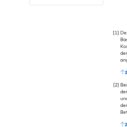
De
Bas
Kom
dem
ang
Bei
de
un
dem
Be