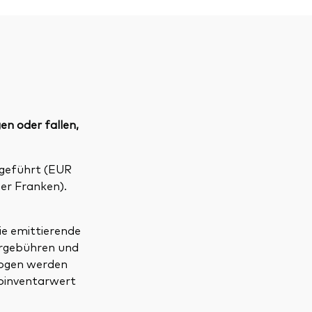
en oder fallen,
geführt (EUR
er Franken).
ie emittierende
ergebühren und
wogen werden
toinventarwert